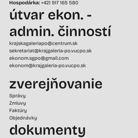
Hospodárka:
+421 917 165 580
útvar ekon. -
admin. činností
krajskagaleriapo@centrum.sk
sekretariat@krajgaleria-po.vucpo.sk
ekonom.sgpo@gmail.com
ekonom@krajgaleria-po.vucpo.sk
zverejňovanie
Správy
Zmluvy
Faktúry
Objednávky
dokumenty