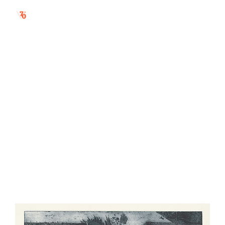
zmarenie popudov
potrieb