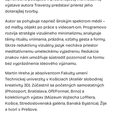
výstave autora Traverzy predstaví prierez jeho
doterajšej tvorby.
Autor sa pohybuje naprieč širokým spektrom médií –
od maľby, objekt po práce s videoart-om. Programovo
rozvíja stratégie vizuálneho minimalizmu, analyzuje
témy rituálu, vnímania, prázdna, vzťahy gesta a formy.
Skrze reduktívny vizuálny jazyk necháva priestor
meditatívnemu umeleckému vyjadreniu. Redukcia
znakov nám umožňuje sústrediť pozornosť na formu
bez vyprázdnenia ideového významu.
Martin Hreha je absolventom Fakulty umení
Technickej univerzity v Košiciach (Ateliér slobodnej
kreativity 3D). Zúčastnil sa početných samostatných
(Photoport, Bratislava, Off/Format, Brno) a
kolektívnych výstav (Múzeum Vojtecha Lofflera,
Košice, Stredoslovenská galéria, Banská Bystrica). Žije
a tvorí v Prešove.