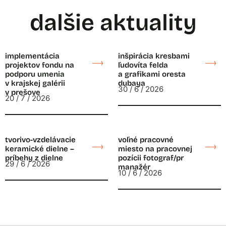
dalšie aktuality
implementácia
inšpirácia kresbami
projektov fondu na
ľudovíta felda
podporu umenia
a grafikami oresta
v krajskej galérii
dubaya
30 / 6 / 2026
v prešove
20 / 7 / 2026
tvorivo-vzdelávacie
voľné pracovné
keramické dielne –
miesto na pracovnej
príbehy z dielne
pozícii fotograf/pr
29 / 6 / 2026
manažér
10 / 6 / 2026