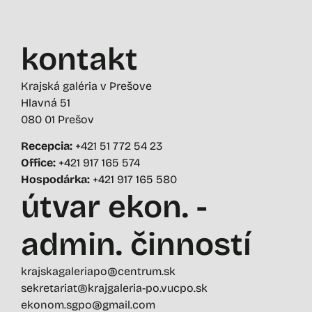
kontakt
Krajská galéria v Prešove
Hlavná 51
080 01 Prešov
Recepcia:
+421 51 772 54 23
Office:
+421 917 165 574
Hospodárka:
+421 917 165 580
útvar ekon. -
admin. činností
krajskagaleriapo@centrum.sk
sekretariat@krajgaleria-po.vucpo.sk
ekonom.sgpo@gmail.com