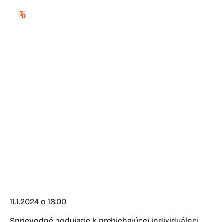
artistalk s martinom
hrehom
11.1.2024 o 18:00
Sprievodné podujatie k prebiehajúcej individuálnej