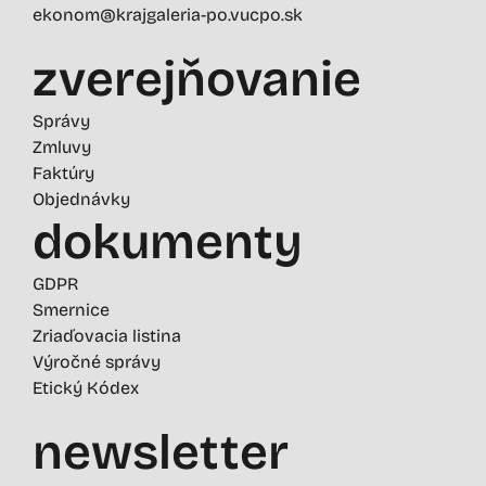
ekonom@krajgaleria-po.vucpo.sk
zverejňovanie
Správy
Zmluvy
Faktúry
Objednávky
dokumenty
GDPR
Smernice
Zriaďovacia listina
Výročné správy
Etický Kódex
newsletter