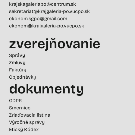
krajskagaleriapo@centrum.sk
sekretariat@krajgaleria-po.vucpo.sk
ekonom.sgpo@gmail.com
ekonom@krajgaleria-po.vucpo.sk
zverejňovanie
Správy
Zmluvy
Faktúry
Objednávky
dokumenty
GDPR
Smernice
Zriaďovacia listina
Výročné správy
Etický Kódex