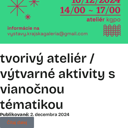
tvorivý ateliér /
výtvarné aktivity s
vianočnou
tématikou
Publikované:
2. decembra 2024
Čítaj ďalej