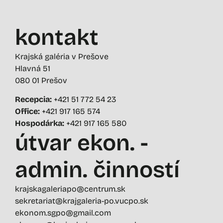
kontakt
Krajská galéria v Prešove
Hlavná 51
080 01 Prešov
Recepcia:
+421 51 772 54 23
Office:
+421 917 165 574
Hospodárka:
+421 917 165 580
útvar ekon. -
admin. činností
krajskagaleriapo@centrum.sk
sekretariat@krajgaleria-po.vucpo.sk
ekonom.sgpo@gmail.com