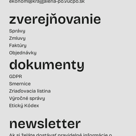
ekonom@krajgaleria-po.vucpo.sk
zverejňovanie
Správy
Zmluvy
Faktúry
Objednávky
dokumenty
GDPR
Smernice
Zriaďovacia listina
Výročné správy
Etický Kódex
newsletter
Ak si želáte dostávať pravidelné informácie o