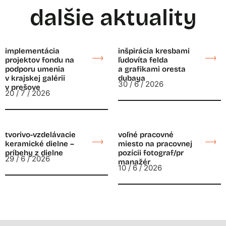
dalšie aktuality
implementácia
inšpirácia kresbami
projektov fondu na
ľudovíta felda
podporu umenia
a grafikami oresta
v krajskej galérii
dubaya
30 / 6 / 2026
v prešove
20 / 7 / 2026
tvorivo-vzdelávacie
voľné pracovné
keramické dielne –
miesto na pracovnej
príbehy z dielne
pozícii fotograf/pr
29 / 6 / 2026
manažér
10 / 6 / 2026