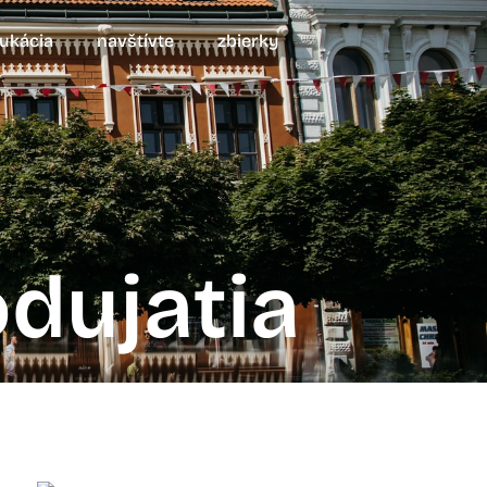
ukácia
navštívte
zbierky
dujatia