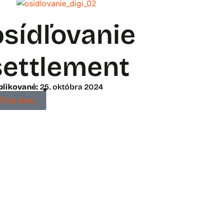
osídľovanie
settlement
blikované:
25. októbra 2024
ovať
Čítaj ďalej