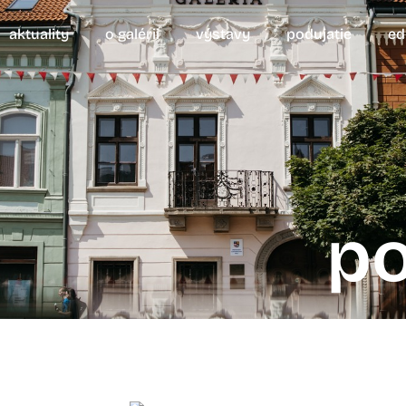
aktuality
o galérii
výstavy
podujatie
ed
po