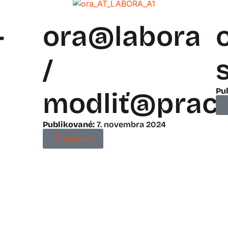
–
ora@labora
/
Pu
modliť@prac
Publikované:
7. novembra 2024
Čítaj ďalej