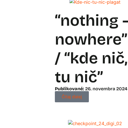
“nothing 
nowhere”
/ “kde nič,
tu nič”
Publikované:
26. novembra 2024
Čítaj ďalej