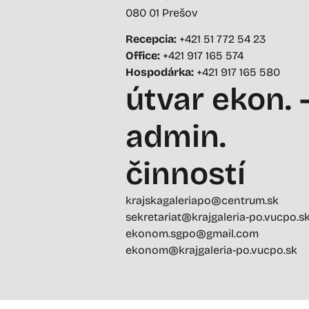
080 01 Prešov
Recepcia:
+421 51 772 54 23
Office:
+421 917 165 574
Hospodárka:
+421 917 165 580
útvar ekon. 
admin.
činností
krajskagaleriapo@centrum.sk
sekretariat@krajgaleria-po.vucpo.s
ekonom.sgpo@gmail.com
ekonom@krajgaleria-po.vucpo.sk