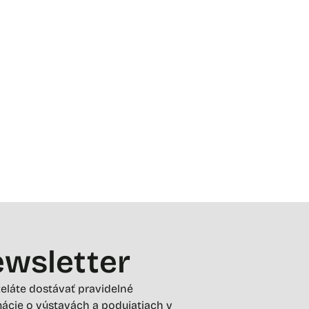
wsletter
želáte dostávať pravidelné
ácie o výstavách a podujatiach v