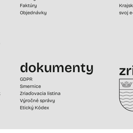
Faktúry
Krajsk
Objednávky
svoj e
-
dokumenty
zr
GDPR
Smernice
k
Zriaďovacia listina
Výročné správy
Etický Kódex