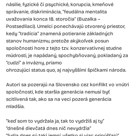
násilie, fyzické či psychické, korupcia, kmeňové
správanie, diskriminácia, “feudálna mentalita
uvažovania konca 18. storočia” (Buzalka –
Postsedliaci). Umelci ponechávajú otvorený priestor,
kedy “tradícia” znamená potieranie základných
stanov humanizmu, pretože akýkoľvek posun
spoločnosti hore z tejto tzv. konzervatívnej studne
múdrosti, je napádaný, spochybňovaný, pokladaný za
“cudzí” a invázny, priamo
ohrozujúci status quo, aj najvyššími špičkami národa.
Autori sa pozerajú na Slovensko cez konflikt vo vnútri
spoločnosti, kde staršia generácia nemusí byť
scitlivená tak, ako sa na veci pozerá generácia
mladšia.
“keď som to vydržala ja, tak to vydržíš aj ty”
“dnešné dievčatá dnes nič nevydržia”
“ľudia dnes sú takí jemní, všetko si viac pripúšťajú”