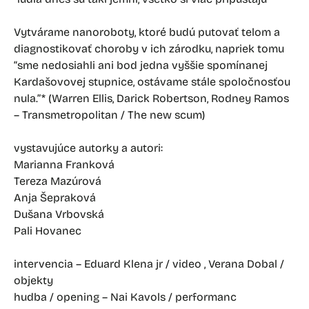
Vytvárame nanoroboty, ktoré budú putovať telom a
diagnostikovať choroby v ich zárodku, napriek tomu
“sme nedosiahli ani bod jedna vyššie spomínanej
Kardašovovej stupnice, ostávame stále spoločnosťou
nula.”* (Warren Ellis, Darick Robertson, Rodney Ramos
– Transmetropolitan / The new scum)
vystavujúce autorky a autori:
Marianna Franková
Tereza Mazúrová
Anja Šepraková
Dušana Vrbovská
Pali Hovanec
intervencia – Eduard Klena jr / video , Verana Dobal /
objekty
hudba / opening – Nai Kavols / performanc