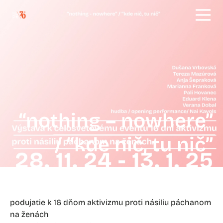
“nothing – nowhere”
/ “kde nič, tu nič”
podujatie k 16 dňom aktivizmu proti násiliu páchanom
na ženách