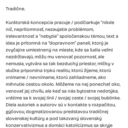
Tradične.
Kurátorská koncepcia pracuje / podčiarkuje “nikde
nič, neprítomnosť, nezaujatie problémom,
irelevantnosť a “nebytie” spoločenskou témou, text a
idea je prítomná na “dopravnom” paneli, ktorý je
zvyčajne umiestnený na mieste, kde sa ľudia veľmi
nezdržiavajú, môžu mu venovať pozornosť, ale
nemusia, vytvára sa tak bezduchý priestor, mlčky v
slučke pripomína trpkú realitu, ktorú žijeme, ktorú
vnímame / nevnímame, ktorú zahliadneme, ako
mihnutie cestou okolo. Môžeme na nej ponechať oko,
venovať jej chvíľu, ale keď sa nás bytostne nedotýka,
vrátime sa k svojej línii / svojej ceste / svojej bublinke.
Diela autoriek a autorov sú v kontakte s rozpačitou,
gýčovou, dogmatizovanou predstavou tradičnej
slovenskej kultúry a pod takzvaný slovenský
konzervativizmus a domáci katolicizmus sa skryje