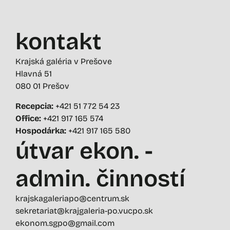
kontakt
Krajská galéria v Prešove
Hlavná 51
080 01 Prešov
Recepcia:
+421 51 772 54 23
Office:
+421 917 165 574
Hospodárka:
+421 917 165 580
útvar ekon. -
admin. činností
krajskagaleriapo@centrum.sk
sekretariat@krajgaleria-po.vucpo.sk
ekonom.sgpo@gmail.com