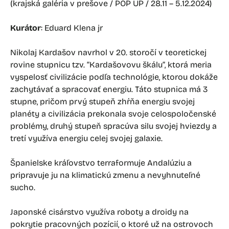
(krajská galéria v prešove / POP UP / 28.11 – 5.12.2024)
Kurátor
: Eduard Klena jr
Nikolaj Kardašov navrhol v 20. storočí v teoretickej
rovine stupnicu tzv. “Kardašovovu škálu”, ktorá meria
vyspelosť civilizácie podľa technológie, ktorou dokáže
zachytávať a spracovať energiu. Táto stupnica má 3
stupne, pričom prvý stupeň zhŕňa energiu svojej
planéty a civilizácia prekonala svoje celospoločenské
problémy, druhý stupeň spracúva silu svojej hviezdy a
tretí využíva energiu celej svojej galaxie.
Španielske kráľovstvo terraformuje Andalúziu a
pripravuje ju na klimatickú zmenu a nevyhnuteľné
sucho.
Japonské cisárstvo využíva roboty a droidy na
pokrytie pracovných pozícií, o ktoré už na ostrovoch