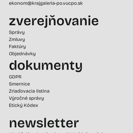
ekonom@krajgaleria-po.vucpo.sk
zverejňovanie
Správy
Zmluvy
Faktúry
Objednávky
dokumenty
GDPR
Smernice
Zriaďovacia listina
Výročné správy
Etický Kódex
newsletter