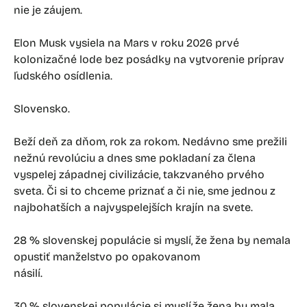
nie je záujem.
Elon Musk vysiela na Mars v roku 2026 prvé
kolonizačné lode bez posádky na vytvorenie príprav
ľudského osídlenia.
Slovensko.
Beží deň za dňom, rok za rokom. Nedávno sme prežili
nežnú revolúciu a dnes sme pokladaní za člena
vyspelej západnej civilizácie, takzvaného prvého
sveta. Či si to chceme priznať a či nie, sme jednou z
najbohatších a najvyspelejších krajín na svete.
28 % slovenskej populácie si myslí, že žena by nemala
opustiť manželstvo po opakovanom
násilí.
30 % slovenskej populácie si myslí,že žena by mala