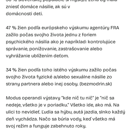
zniesť domáce násilie, ak sú v
domácnosti deti.
47 % žien podľa európskeho výskumu agentúry FRA
zažilo počas svojho života jednu z foriem
psychického násilia ako je napríklad: kontrolujúce
správanie, ponižovanie, zastrašovanie alebo
vyhrážanie ublížením deťom.
34 % žien podľa toho istého výskumu zažilo počas
svojho života fyzické a/alebo sexuálne násilie zo
strany partnera alebo inej osoby. (bezmodrin.sk)
Modus operandi výstavy “kde nič tu nič” je “nič sa
nedeje, všetko je v poriadku.” Všetko ide, ako má. Na
ulici to nevidieť. Ľudia sa hýbu, autá jazdia, slnko každý
deň vychádza. Načo sa búria vody, keď všetko má
svoj režim a funguje zabehnuto roky.