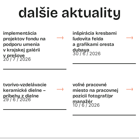
dalšie aktuality
implementácia
inšpirácia kresbami
projektov fondu na
ľudovíta felda
podporu umenia
a grafikami oresta
v krajskej galérii
dubaya
30 / 6 / 2026
v prešove
20 / 7 / 2026
tvorivo-vzdelávacie
voľné pracovné
keramické dielne –
miesto na pracovnej
príbehy z dielne
pozícii fotograf/pr
29 / 6 / 2026
manažér
10 / 6 / 2026