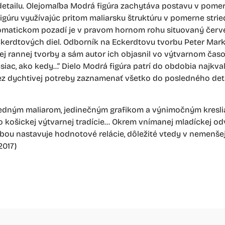
etailu. Olejomaľba Modrá figúra zachytáva postavu v pomer
igúru využívajúc pritom maliarsku štruktúru v pomerne stri
atickom pozadí je v pravom hornom rohu situovaný červen
ckerdtových diel. Odborník na Eckerdtovu tvorbu Peter Mark
rannej tvorby a sám autor ich objasnil vo výtvarnom časop
iac, ako kedy…“ Dielo Modrá figúra patrí do obdobia najkvali
ez dychtivej potreby zaznamenať všetko do posledného deta
edným maliarom, jedinečným grafikom a výnimočným kresli
 košickej výtvarnej tradície… Okrem vnímanej mladíckej odv
bou nastavuje hodnotové relácie, dôležité vtedy v nemenšej m
2017)