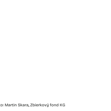
ukácia
navštívte
zbierky
 august
2022
oto: Martin Skara
,
Zbierkový fond KG