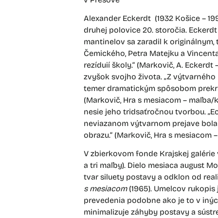
Alexander Eckerdt (1932 Košice – 199
druhej polovice 20. storočia. Ecker
mantinelov sa zaradil k originálnym
Čemického, Petra Matejku a Vincenta 
rezíduií školy.“ (Markovič, A. Eckerdt
zvyšok svojho života. „Z výtvarného
temer dramatickým spôsobom prekrač
(Markovič, Hra s mesiacom – maľba/kr
nesie jeho tridsaťročnou tvorbou. „
neviazanom výtvarnom prejave bola
obrazu.“ (Markovič, Hra s mesiacom –
V zbierkovom fonde Krajskej galérie 
a tri maľby). Dielo mesiaca august M
tvar siluety postavy a odklon od rea
s mesiacom
(1965). Umelcov rukopis 
prevedenia podobne ako je to v iných
minimalizuje záhyby postavy a sústre