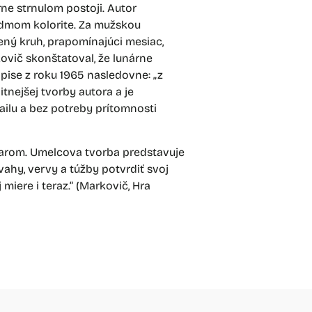
ne strnulom postoji. Autor
edmom kolorite. Za mužskou
ý kruh, prapomínajúci mesiac,
ovič skonštatoval, že lunárne
ise z roku 1965 nasledovne: „z
tnejšej tvorby autora a je
ilu a bez potreby prítomnosti
arom. Umelcova tvorba predstavuje
ahy, vervy a túžby potvrdiť svoj
iere i teraz.“ (Markovič, Hra