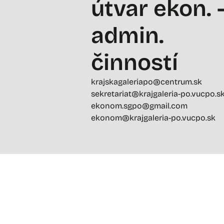
útvar ekon. 
admin.
činností
krajskagaleriapo@centrum.sk
sekretariat@krajgaleria-po.vucpo.s
ekonom.sgpo@gmail.com
ekonom@krajgaleria-po.vucpo.sk