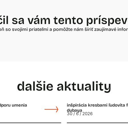
il sa vám tento príspe
oň so svojimi priateľmi a pomôžte nám šíriť zaujímavé infor
dalšie aktuality
odporu umenia
inšpirácia kresbami ľudovíta 
dubaya
30 / 6 / 2026