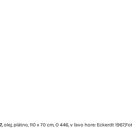
aktuality
o galérii
výstavy
podujatie
ed
elo mesiaca
7,
olej, plátno, 110 x 70 cm, O 446, v ľavo hore: Eckerdt 1967,F