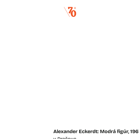
di
Alexander Eckerdt: Modrá figúr, 196
v Prešove