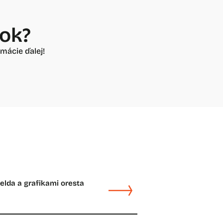
vok?
mácie ďalej!
felda a grafikami oresta