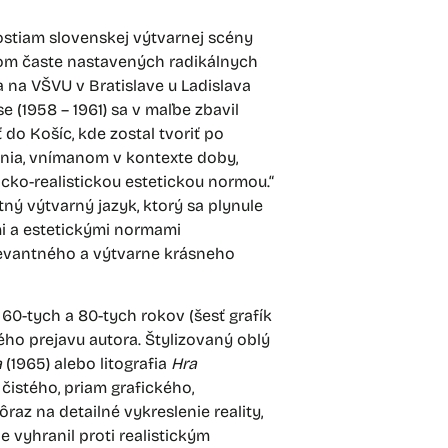
nostiam slovenskej výtvarnej scény
tom časte nastavených radikálnych
 na VŠVU v Bratislave u Ladislava
 (1958 – 1961) sa v maľbe zbavil
 do Košíc, kde zostal tvoriť po
enia, vnímanom v kontexte doby,
ko-realistickou estetickou normou.“
ný výtvarný jazyk, ktorý sa plynule
mi a estetickými normami
evantného a výtvarne krásneho
60-tych a 80-tych rokov (šesť grafík
ého prejavu autora. Štylizovaný oblý
a
(1965) alebo litografia
Hra
čistého, priam grafického,
az na detailné vykreslenie reality,
e vyhranil proti realistickým