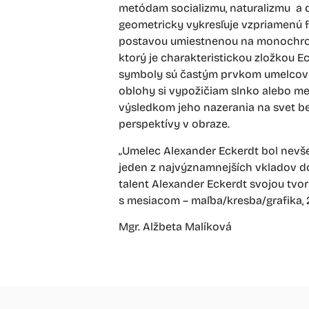
metódam socializmu, naturalizmu a d
geometricky vykresľuje vzpriamenú f
postavou umiestnenou na monochrom
ktorý je charakteristickou zložkou E
symboly sú častým prvkom umelcovej 
oblohy si vypožičiam slnko alebo mes
výsledkom jeho nazerania na svet b
perspektívy v obraze.
„Umelec Alexander Eckerdt bol nevš
jeden z najvýznamnejších vkladov do
talent Alexander Eckerdt svojou tvor
s mesiacom – maľba/kresba/grafika, 
Mgr. Alžbeta Malíková