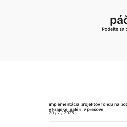
páč
Podeľte sa 
implementácia projektov fondu na p
v krajskej galérii v prešove
20 / 7 / 2026