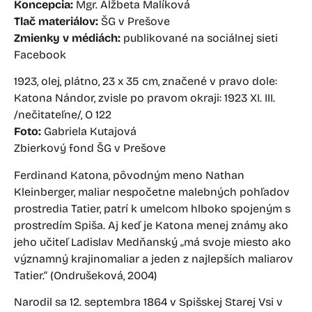
Koncepcia:
Mgr. Alžbeta Malíková
Tlač materiálov:
ŠG v Prešove
Zmienky v médiách:
publikované na sociálnej sieti
Facebook
1923, olej, plátno, 23 x 35 cm, značené v pravo dole:
Katona Nándor, zvisle po pravom okraji: 1923 XI. III.
/nečitateľne/, O 122
Foto:
Gabriela Kutajová
Zbierkový fond ŠG v Prešove
Ferdinand Katona, pôvodným meno Nathan
Kleinberger, maliar nespočetne malebných pohľadov
prostredia Tatier, patrí k umelcom hlboko spojeným s
prostredím Spiša. Aj keď je Katona menej známy ako
jeho učiteľ Ladislav Medňanský „má svoje miesto ako
významný krajinomaliar a jeden z najlepších maliarov
Tatier.“ (Ondrušeková, 2004)
Narodil sa 12. septembra 1864 v Spišskej Starej Vsi v