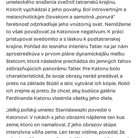
umeleckého snaženia zvečniť tatranskú krajinu.
Kolorit vychádzal z jeho povahy. Bol introvertným a
melancholickým človekom a samotná „ponurá“
farebnosť odzrkadľuje jeho vnútorný svet. Nemôžeme
to však považovať za Katonove negatívum. K práci
pristupoval svedomito a s láskou k podtatranskej
krajine. Pohľad do lesného interiéru Tatier na jar nám
sprostredkúva v prvom pláne dynamickejšiu maľbu
štetcom, ktorá následne prechádza do jemných ťahov
zdôrazňujúcich panorámu Tatier. Pre Katonu bolo
charakteristické, že svoje obrazy nerád predával, a
preto na základe štúdií a skíc vytváral ich kópie. Robil
ich zrejme aj preto, že chcel, aby budúca galéria
Ferdinanda Katonu vlastnila všetky jeho diela.
„Veľký poľský umelec Stanislawszki povedal o
Katonovi: V rukách s jeho obrazmi nájdeme ten kus
zeme, ktorú on namaľoval. Z jeho obrazov stúpa
intenzívna vôňa zeme. Len teraz vidíme, povedal, že