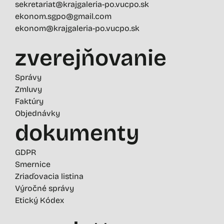
sekretariat@krajgaleria-po.vucpo.sk
ekonom.sgpo@gmail.com
ekonom@krajgaleria-po.vucpo.sk
zverejňovanie
Správy
Zmluvy
Faktúry
Objednávky
dokumenty
GDPR
Smernice
Zriaďovacia listina
Výročné správy
Etický Kódex