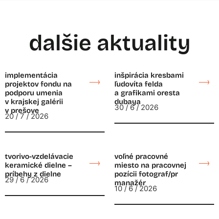
dalšie aktuality
implementácia
inšpirácia kresbami
projektov fondu na
ľudovíta felda
podporu umenia
a grafikami oresta
v krajskej galérii
dubaya
30 / 6 / 2026
v prešove
20 / 7 / 2026
tvorivo-vzdelávacie
voľné pracovné
keramické dielne –
miesto na pracovnej
príbehy z dielne
pozícii fotograf/pr
29 / 6 / 2026
manažér
10 / 6 / 2026