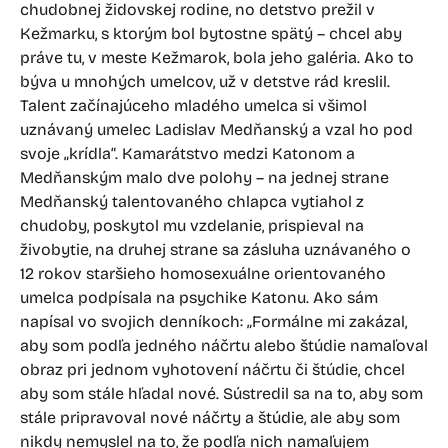
chudobnej židovskej rodine, no detstvo prežil v
Kežmarku, s ktorým bol bytostne spätý – chcel aby
práve tu, v meste Kežmarok, bola jeho galéria. Ako to
býva u mnohých umelcov, už v detstve rád kreslil.
Talent začínajúceho mladého umelca si všimol
uznávaný umelec Ladislav Medňanský a vzal ho pod
svoje „krídla“. Kamarátstvo medzi Katonom a
Medňanským malo dve polohy – na jednej strane
Medňanský talentovaného chlapca vytiahol z
chudoby, poskytol mu vzdelanie, prispieval na
živobytie, na druhej strane sa zásluha uznávaného o
12 rokov staršieho homosexuálne orientovaného
umelca podpísala na psychike Katonu. Ako sám
napísal vo svojich denníkoch: „Formálne mi zakázal,
aby som podľa jedného náčrtu alebo štúdie namaľoval
obraz pri jednom vyhotovení náčrtu či štúdie, chcel
aby som stále hľadal nové. Sústredil sa na to, aby som
stále pripravoval nové náčrty a štúdie, ale aby som
nikdy nemyslel na to, že podľa nich namaľujem