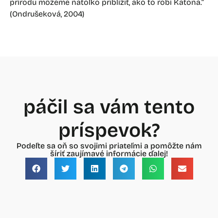
prírodu môžeme natoľko priblížiť, ako to robí Katona.“
(Ondrušeková, 2004)
páčil sa vám tento
príspevok?
Podeľte sa oň so svojimi priateľmi a pomôžte nám
šíriť zaujímavé informácie ďalej!