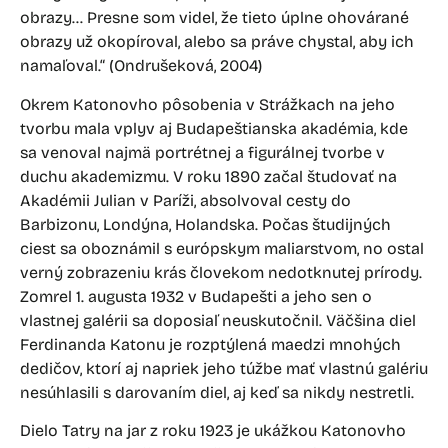
obrazy… Presne som videl, že tieto úplne ohovárané
obrazy už okopíroval, alebo sa práve chystal, aby ich
namaľoval.“ (Ondrušeková, 2004)
Okrem Katonovho pôsobenia v Strážkach na jeho
tvorbu mala vplyv aj Budapeštianska akadémia, kde
sa venoval najmä portrétnej a figurálnej tvorbe v
duchu akademizmu. V roku 1890 začal študovať na
Akadémii Julian v Paríži, absolvoval cesty do
Barbizonu, Londýna, Holandska. Počas študijných
ciest sa oboznámil s európskym maliarstvom, no ostal
verný zobrazeniu krás človekom nedotknutej prírody.
Zomrel 1. augusta 1932 v Budapešti a jeho sen o
vlastnej galérii sa doposiaľ neuskutočnil. Väčšina diel
Ferdinanda Katonu je rozptýlená maedzi mnohých
dedičov, ktorí aj napriek jeho túžbe mať vlastnú galériu
nesúhlasili s darovaním diel, aj keď sa nikdy nestretli.
Dielo Tatry na jar z roku 1923 je ukážkou Katonovho