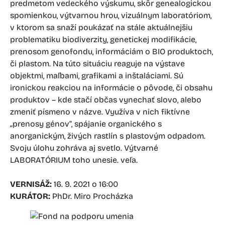
predmetom vedeckého výskumu, skôr genealogickou
spomienkou, výtvarnou hrou, vizuálnym laboratóriom,
v ktorom sa snaží poukázať na stále aktuálnejšiu
problematiku biodiverzity, genetickej modifikácie,
prenosom genofondu, informáciám o BIO produktoch,
či plastom. Na túto situáciu reaguje na výstave
objektmi, maľbami, grafikami a inštaláciami. Sú
ironickou reakciou na informácie o pôvode, či obsahu
produktov – kde stačí občas vynechať slovo, alebo
zmeniť písmeno v názve. Využíva v nich fiktívne
„prenosy génov“, spájanie organického s
anorganickým, živých rastlín s plastovým odpadom.
Svoju úlohu zohráva aj svetlo. Výtvarné
LABORATÓRIUM toho unesie. veľa.
VERNISÁŽ:
16. 9. 2021 o 16:00
KURÁTOR:
PhDr. Miro Procházka