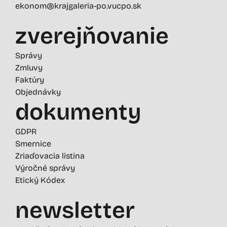
ekonom@krajgaleria-po.vucpo.sk
zverejňovanie
Správy
Zmluvy
Faktúry
Objednávky
dokumenty
GDPR
Smernice
Zriaďovacia listina
Výročné správy
Etický Kódex
newsletter