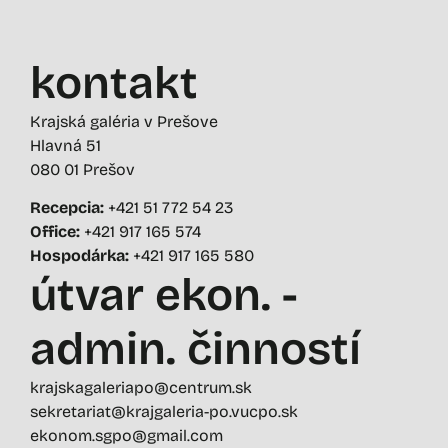
kontakt
Krajská galéria v Prešove
Hlavná 51
080 01 Prešov
Recepcia:
+421 51 772 54 23
Office:
+421 917 165 574
Hospodárka:
+421 917 165 580
útvar ekon. -
admin. činností
krajskagaleriapo@centrum.sk
sekretariat@krajgaleria-po.vucpo.sk
ekonom.sgpo@gmail.com