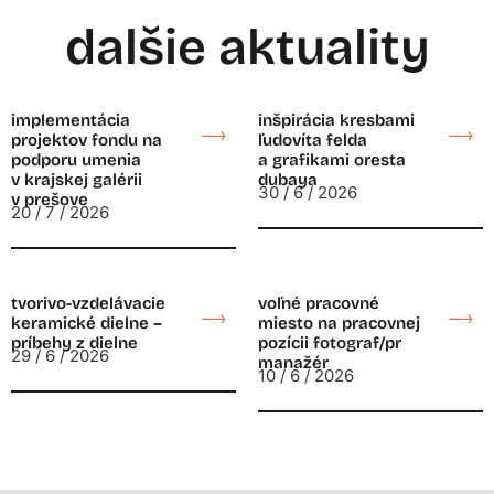
dalšie aktuality
implementácia
inšpirácia kresbami
projektov fondu na
ľudovíta felda
podporu umenia
a grafikami oresta
v krajskej galérii
dubaya
30 / 6 / 2026
v prešove
20 / 7 / 2026
tvorivo-vzdelávacie
voľné pracovné
keramické dielne –
miesto na pracovnej
príbehy z dielne
pozícii fotograf/pr
29 / 6 / 2026
manažér
10 / 6 / 2026