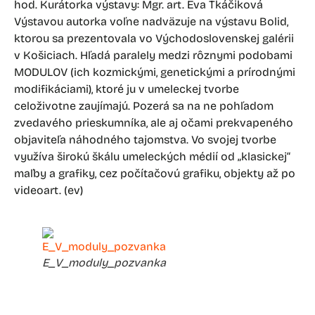
hod. Kurátorka výstavy: Mgr. art. Eva Tkáčiková
Výstavou autorka voľne nadväzuje na výstavu Bolid,
ktorou sa prezentovala vo Východoslovenskej galérii
v Košiciach. Hľadá paralely medzi rôznymi podobami
MODULOV (ich kozmickými, genetickými a prírodnými
modifikáciami), ktoré ju v umeleckej tvorbe
celoživotne zaujímajú. Pozerá sa na ne pohľadom
zvedavého prieskumníka, ale aj očami prekvapeného
objaviteľa náhodného tajomstva. Vo svojej tvorbe
využíva širokú škálu umeleckých médií od „klasickej“
maľby a grafiky, cez počítačovú grafiku, objekty až po
videoart. (ev)
E_V_moduly_pozvanka