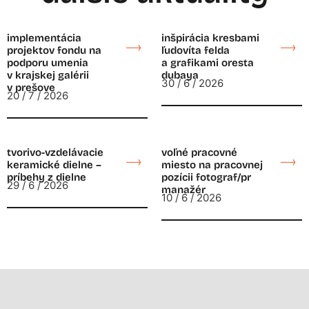
implementácia
inšpirácia kresbami
projektov fondu na
ľudovíta felda
podporu umenia
a grafikami oresta
v krajskej galérii
dubaya
30 / 6 / 2026
v prešove
20 / 7 / 2026
tvorivo-vzdelávacie
voľné pracovné
keramické dielne –
miesto na pracovnej
príbehy z dielne
pozícii fotograf/pr
29 / 6 / 2026
manažér
10 / 6 / 2026