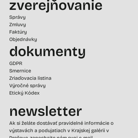
zverejňovanie
Správy
Zmluvy
Faktúry
Objednávky
dokumenty
GDPR
Smernice
Zriaďovacia listina
Výročné správy
Etický Kódex
newsletter
Ak si želáte dostávať pravidelné informácie o
výstavách a podujatiach v Krajskej galérii v
Prešove, zanechajte nám svoj e-mail.