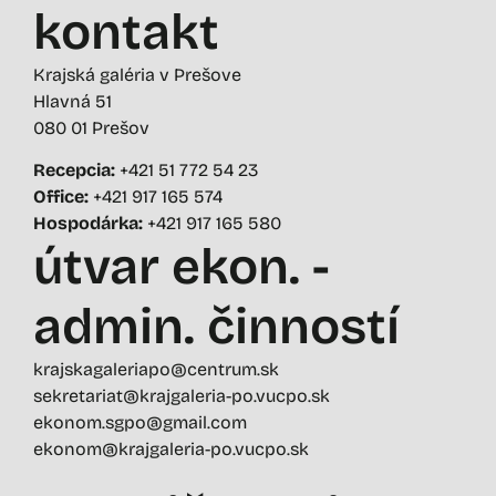
kontakt
Krajská galéria v Prešove
Hlavná 51
080 01 Prešov
Recepcia:
+421 51 772 54 23
Office:
+421 917 165 574
Hospodárka:
+421 917 165 580
útvar ekon. -
admin. činností
krajskagaleriapo@centrum.sk
sekretariat@krajgaleria-po.vucpo.sk
ekonom.sgpo@gmail.com
ekonom@krajgaleria-po.vucpo.sk