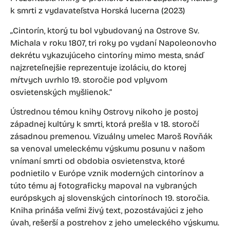
k smrti z vydavateľstva Horská lucerna (2023)
„Cintorín, ktorý tu bol vybudovaný na Ostrove Sv.
Michala v roku 1807, tri roky po vydaní Napoleonovho
dekrétu vykazujúceho cintoríny mimo mesta, snáď
najzreteľnejšie reprezentuje izoláciu, do ktorej
mŕtvych uvrhlo 19. storočie pod vplyvom
osvietenských myšlienok.“
Ústrednou témou knihy Ostrovy nikoho je postoj
západnej kultúry k smrti, ktorá prešla v 18. storočí
zásadnou premenou. Vizuálny umelec Maroš Rovňák
sa venoval umeleckému výskumu posunu v našom
vnímaní smrti od obdobia osvietenstva, ktoré
podnietilo v Európe vznik moderných cintorínov a
túto tému aj fotograficky mapoval na vybraných
európskych aj slovenských cintorínoch 19. storočia.
Kniha prináša veľmi živý text, pozostávajúci z jeho
úvah, rešerší a postrehov z jeho umeleckého výskumu.