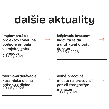
dalšie aktuality
implementácia
inšpirácia kresbami
projektov fondu na
ľudovíta felda
podporu umenia
a grafikami oresta
v krajskej galérii
dubaya
30 / 6 / 2026
v prešove
20 / 7 / 2026
tvorivo-vzdelávacie
voľné pracovné
keramické dielne –
miesto na pracovnej
príbehy z dielne
pozícii fotograf/pr
29 / 6 / 2026
manažér
10 / 6 / 2026