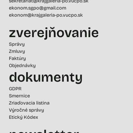
sekretariat@krajgaleria-po.vucpo.sk
ekonom.sgpo@gmail.com
ekonom@krajgaleria-po.vucpo.sk
zverejňovanie
Správy
Zmluvy
Faktúry
Objednávky
dokumenty
GDPR
Smernice
Zriaďovacia listina
Výročné správy
Etický Kódex