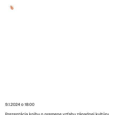
maroš rovňák:
ostrovy nikoho /
prezentácia knihy
9.1.2024 o 18:00
Prezentácia knihy o premene vzťahu západnej kultúry