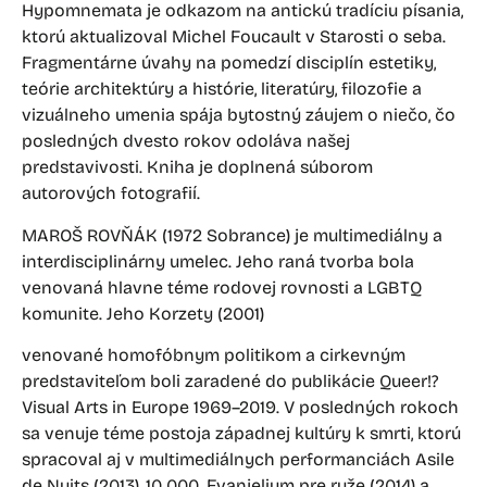
Hypomnemata je odkazom na antickú tradíciu písania,
ktorú aktualizoval Michel Foucault v Starosti o seba.
Fragmentárne úvahy na pomedzí disciplín estetiky,
teórie architektúry a histórie, literatúry, filozofie a
vizuálneho umenia spája bytostný záujem o niečo, čo
posledných dvesto rokov odoláva našej
predstavivosti. Kniha je doplnená súborom
autorových fotografií.
MAROŠ ROVŇÁK (1972 Sobrance) je multimediálny a
interdisciplinárny umelec. Jeho raná tvorba bola
venovaná hlavne téme rodovej rovnosti a LGBTQ
komunite. Jeho Korzety (2001)
venované homofóbnym politikom a cirkevným
predstaviteľom boli zaradené do publikácie Queer!?
Visual Arts in Europe 1969–2019. V posledných rokoch
sa venuje téme postoja západnej kultúry k smrti, ktorú
spracoval aj v multimediálnych performanciách Asile
de Nuits (2013), 10 000. Evanjelium pre ruže (2014) a