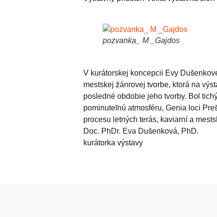
pozvanka_ M _Gajdos
V kurátorskej koncepcii Evy Dušenkove
mestskej žánrovej tvorbe, ktorá na výs
posledné obdobie jeho tvorby. Bol tic
pominuteľnú atmosféru, Genia loci Pre
procesu letných terás, kaviarní a mests
Doc. PhDr. Eva Dušenková, PhD.
kurátorka výstavy