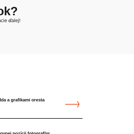
vok?
cie ďalej!
lda a grafikami oresta
vnej pozícii fotograf/pr