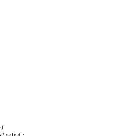
aktuality
o galérii
výstavy
podujatie
mikuláš
d.
ň /Poschodie