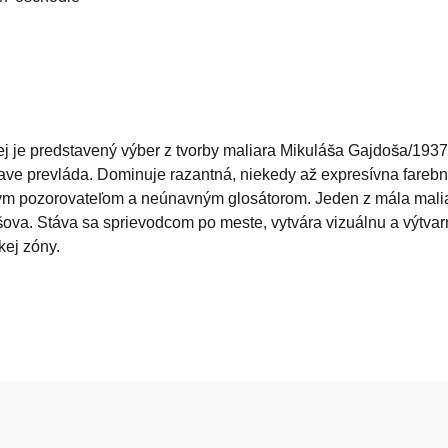
j je predstavený výber z tvorby maliara Mikuláša Gajdoša/1937
tave prevláda. Dominuje razantná, niekedy až expresívna farebná
hým pozorovateľom a neúnavným glosátorom. Jeden z mála malia
šova. Stáva sa sprievodcom po meste, vytvára vizuálnu a výtva
kej zóny.