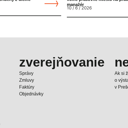
manažér
10 / 6 / 2026
zverejňovanie
ne
Správy
Ak si 
Zmluvy
o výs
Faktúry
v Preš
Objednávky
-