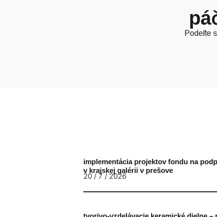
páč
Podeľte s
implementácia projektov fondu na pod
v krajskej galérii v prešove
20 / 7 / 2026
tvorivo-vzdelávacie keramické dielne – 