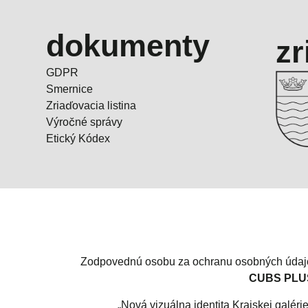
dokumenty
zr
GDPR
Smernice
Zriaďovacia listina
Výročné správy
Etický Kódex
Zodpovednú osobu za ochranu osobných údajo
CUBS PLUS 
„Nová vizuálna identita Krajskej galéri