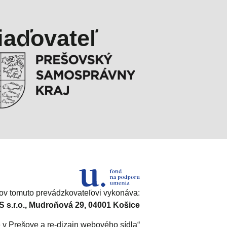
iaďovateľ
v tomuto prevádzkovateľovi vykonáva:
s.r.o., Mudroňová 29, 04001 Košice
e v Prešove a re-dizajn webového sídla“