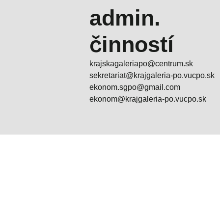
admin.
činností
krajskagaleriapo@centrum.sk
sekretariat@krajgaleria-po.vucpo.sk
ekonom.sgpo@gmail.com
ekonom@krajgaleria-po.vucpo.sk