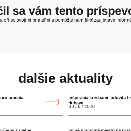
il sa vám tento príspe
a oň so svojimi priateľmi a pomôžte nám šíriť zaujímavé informá
dalšie aktuality
poru umenia
inšpirácia kresbami ľudovíta fe
dubaya
30 / 6 / 2026
príbehy z dielne
voľné pracovné miesto na praco