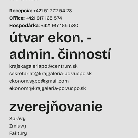
Recepcia:
+421 51 772 54 23
Office:
+421 917 165 574
Hospodárka:
+421 917 165 580
útvar ekon. -
admin. činností
krajskagaleriapo@centrum.sk
sekretariat@krajgaleria-po.vucpo.sk
ekonom.sgpo@gmail.com
ekonom@krajgaleria-po.vucpo.sk
zverejňovanie
Správy
Zmluvy
Faktúry