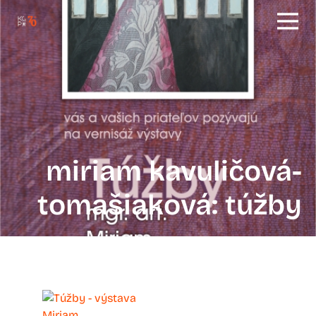
miriam kavuličová-
tomašiaková: túžby