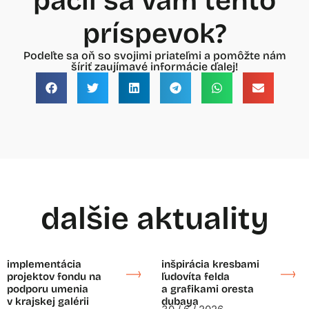
páčil sa vám tento
príspevok?
Podeľte sa oň so svojimi priateľmi a pomôžte nám
šíriť zaujímavé informácie ďalej!
dalšie aktuality
implementácia
inšpirácia kresbami
projektov fondu na
ľudovíta felda
podporu umenia
a grafikami oresta
v krajskej galérii
dubaya