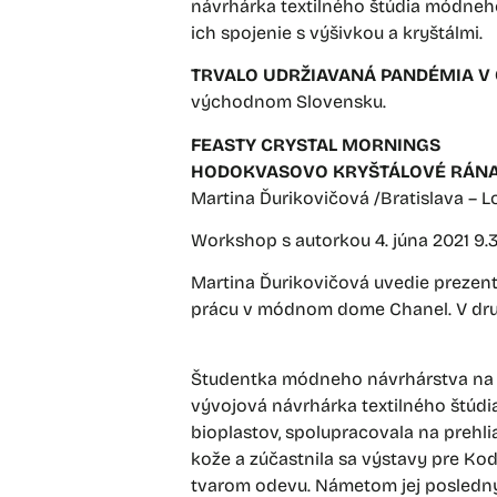
návrhárka textilného štúdia módneho
ich spojenie s výšivkou a kryštálmi.
TRVALO UDRŽIAVANÁ PANDÉMIA V
východnom Slovensku.
FEASTY CRYSTAL MORNINGS
HODOKVASOVO KRYŠTÁLOVÉ RÁN
Martina Ďurikovičová /Bratislava – L
Workshop s autorkou 4. júna 2021 9.
Martina Ďurikovičová uvedie prezentác
prácu v módnom dome Chanel. V druhe
Študentka módneho návrhárstva na Un
vývojová návrhárka textilného štúdi
bioplastov, spolupracovala na prehl
kože a zúčastnila sa výstavy pre Ko
tvarom odevu. Námetom jej posledných