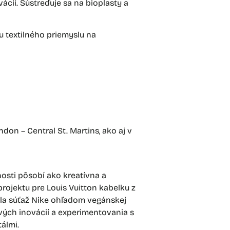
cií. Sústreďuje sa na bioplasty a
u textilného priemyslu na
don – Central St. Martins, ako aj v
osti pôsobí ako kreatívna a
ojektu pre Louis Vuitton kabelku z
ala súťaž Nike ohľadom vegánskej
vých inovácií a experimentovania s
álmi.