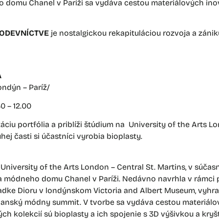
 domu Chanel v Paríži sa vydáva cestou materiálových inová
 ODEVNÍCTVE
je nostalgickou rekapituláciou rozvoja a zánik
A
ondýn – Paríž/
30 – 12.00
iu portfólia a priblíži štúdium na University of the Arts Lon
j časti si účastníci vyrobia bioplasty.
iversity of the Arts London – Central St. Martins, v súčasn
a módneho domu Chanel v Paríži. Nedávno navrhla v rámci pr
iadke Dioru v londýnskom Victoria and Albert Museum, vyhr
danský módny summit. V tvorbe sa vydáva cestou materiálo
 kolekcií sú bioplasty a ich spojenie s 3D výšivkou a kryšt