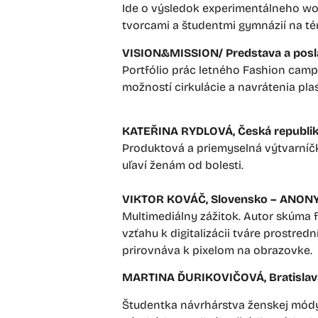
Ide o výsledok experimentálneho wor
tvorcami a študentmi gymnázií na té
VISION&MISSION/ Predstava a posl
Portfólio prác letného Fashion camp
možností cirkulácie a navrátenia plas
KATEŘINA RYDLOVÁ, Česká republ
Produktová a priemyselná výtvarníčk
uľaví ženám od bolesti.
VIKTOR KOVÁČ, Slovensko – ANO
Multimediálny zážitok. Autor skúma fe
vzťahu k digitalizácii tváre prostred
prirovnáva k pixelom na obrazovke.
MARTINA ĎURIKOVIČOVÁ, Bratisl
Študentka návrhárstva ženskej módy n