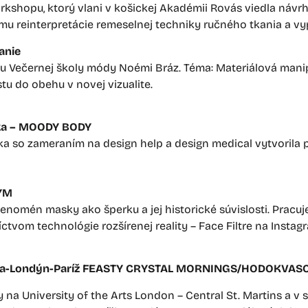
kshopu, ktorý vlani v košickej Akadémii Rovás viedla návr
mu reinterpretácie remeselnej techniky ručného tkania a vyp
anie
u Večernej školy módy Noémi Bráz. Téma: Materiálová mani
tu do obehu v novej vizualite.
ika – MOODY BODY
a so zameraním na design help a design medical vytvorila pr
NYM
nomén masky ako šperku a jej historické súvislosti. Pracuje 
níctvom technológie rozšírenej reality – Face Filtre na Insta
ava-Londýn-Paríž FEASTY CRYSTAL MORNINGS/HODOKVA
a University of the Arts London – Central St. Martins a v 