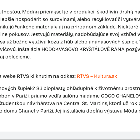
utnosťou. Módny priemysel je v produkcii škodlivín druhý n
epšie hospodáriť so surovinami, alebo recyklovať či vytvár
kajú funkčné materiály aj na prírodnom základe. Niektoré 
rovine pokusov. Jestvujú materiály, nadobúdajúce svoj vzhľ
sa už bežne využíva koža z húb alebo ananásových šupiek. 
kovičovú. Inštalácia HODOKVASOVO KRYŠTÁLOVÉ RÁNA pozýva 
 aj oblečieme.
na webe RTVS kliknutím na odkaz:
RTVS – Kultúra.sk
nových šupiek? Sú bioplasty ohľaduplné k životnému prost
ambon v Paríži, priamo vedľa salónu madame COCO CHANELOV
tudentkou návrhárstva na Central St. Martins, ktorá už rok
 domu Chanel v Paríži. Jej inštalácia dopĺňa výstavu Móda