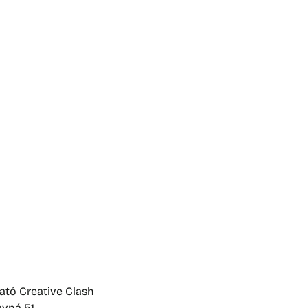
aktuality
o galérii
výstavy
podujatie
ed
 po covide 
creati
ató Creative Clash
avná 51