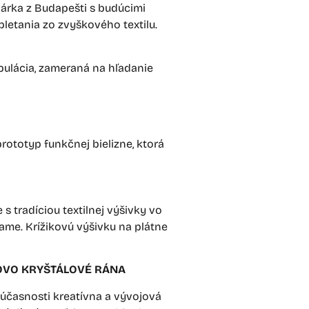
hárka z Budapešti s budúcimi
letania zo zvyškového textilu.
pulácia, zameraná na hľadanie
ototyp funkčnej bielizne, ktorá
s tradíciou textilnej výšivky vo
grame. Krížikovú výšivku na plátne
SOVO KRYŠTÁLOVÉ RÁNA
súčasnosti kreatívna a vývojová