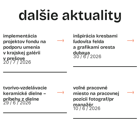
dalšie aktuality
implementácia
inšpirácia kresbami
projektov fondu na
ľudovíta felda
podporu umenia
a grafikami oresta
v krajskej galérii
dubaya
30 / 6 / 2026
v prešove
20 / 7 / 2026
tvorivo-vzdelávacie
voľné pracovné
keramické dielne –
miesto na pracovnej
príbehy z dielne
pozícii fotograf/pr
29 / 6 / 2026
manažér
10 / 6 / 2026