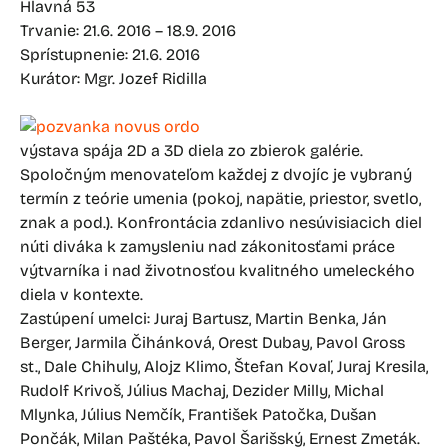
Hlavná 53
Trvanie: 21.6. 2016 – 18.9. 2016
Sprístupnenie: 21.6. 2016
Kurátor: Mgr. Jozef Ridilla
výstava spája 2D a 3D diela zo zbierok galérie.
Spoločným menovateľom každej z dvojíc je vybraný
termín z teórie umenia (pokoj, napätie, priestor, svetlo,
znak a pod.). Konfrontácia zdanlivo nesúvisiacich diel
núti diváka k zamysleniu nad zákonitosťami práce
výtvarníka i nad životnosťou kvalitného umeleckého
diela v kontexte.
Zastúpení umelci: Juraj Bartusz, Martin Benka, Ján
Berger, Jarmila Čihánková, Orest Dubay, Pavol Gross
st., Dale Chihuly, Alojz Klimo, Štefan Kovaľ, Juraj Kresila,
Rudolf Krivoš, Július Machaj, Dezider Milly, Michal
Mlynka, Július Nemčík, František Patočka, Dušan
Pončák, Milan Paštéka, Pavol Šarišský, Ernest Zmeták.