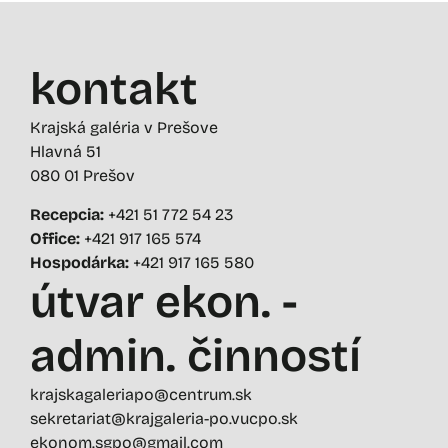
kontakt
Krajská galéria v Prešove
Hlavná 51
080 01 Prešov
Recepcia:
+421 51 772 54 23
Office:
+421 917 165 574
Hospodárka:
+421 917 165 580
útvar ekon. -
admin. činností
krajskagaleriapo@centrum.sk
sekretariat@krajgaleria-po.vucpo.sk
ekonom.sgpo@gmail.com