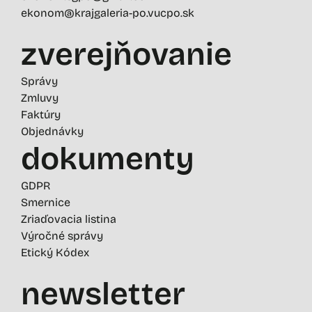
ekonom@krajgaleria-po.vucpo.sk
zverejňovanie
Správy
Zmluvy
Faktúry
Objednávky
dokumenty
GDPR
Smernice
Zriaďovacia listina
Výročné správy
Etický Kódex
newsletter