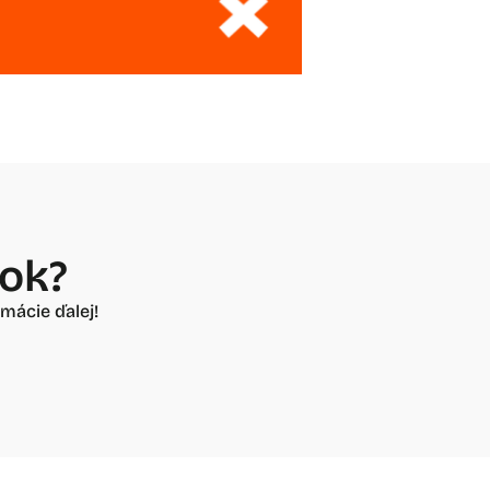
vok?
mácie ďalej!