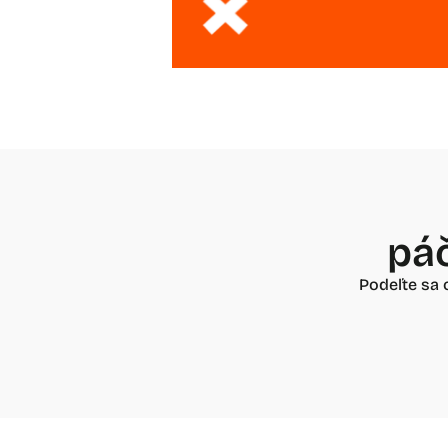
páč
Podeľte sa 