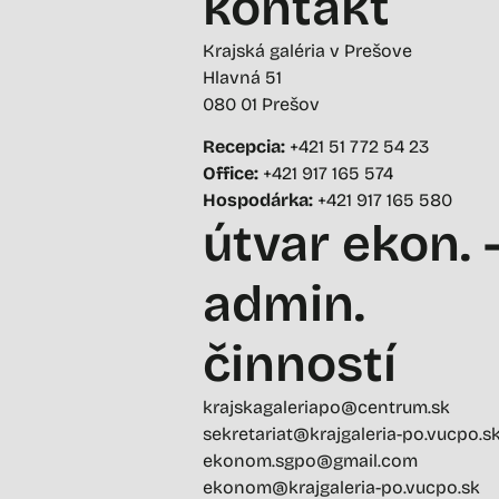
kontakt
Krajská galéria v Prešove
Hlavná 51
080 01 Prešov
Recepcia:
+421 51 772 54 23
Office:
+421 917 165 574
Hospodárka:
+421 917 165 580
útvar ekon. 
admin.
činností
krajskagaleriapo@centrum.sk
sekretariat@krajgaleria-po.vucpo.s
ekonom.sgpo@gmail.com
ekonom@krajgaleria-po.vucpo.sk