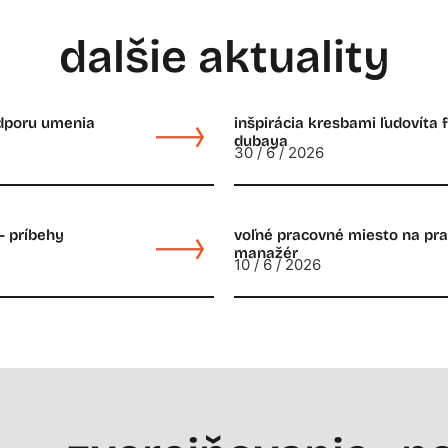
dalšie aktuality
odporu umenia
inšpirácia kresbami ľudovíta 
dubaya
30 / 6 / 2026
– príbehy
voľné pracovné miesto na prac
manažér
10 / 6 / 2026