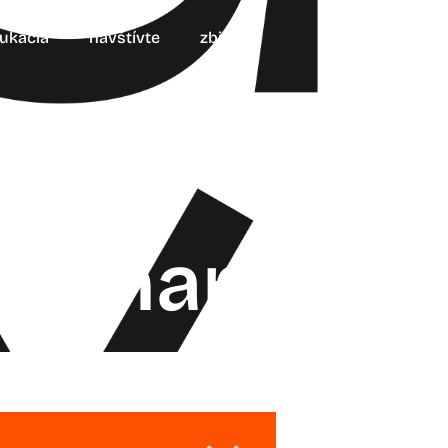
ukácia
navštívte
zbierky
oznam