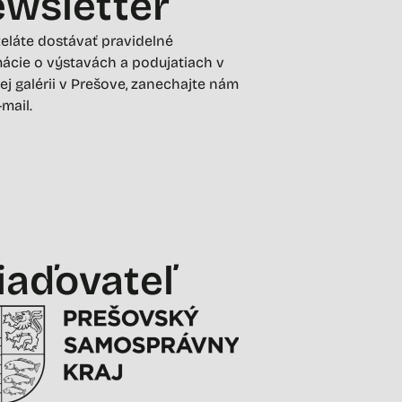
wsletter
želáte dostávať pravidelné
ácie o výstavách a podujatiach v
ej galérii v Prešove, zanechajte nám
-mail.
iaďovateľ