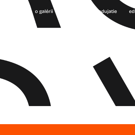
aktuality
o galérii
výstavy
podujatie
ed