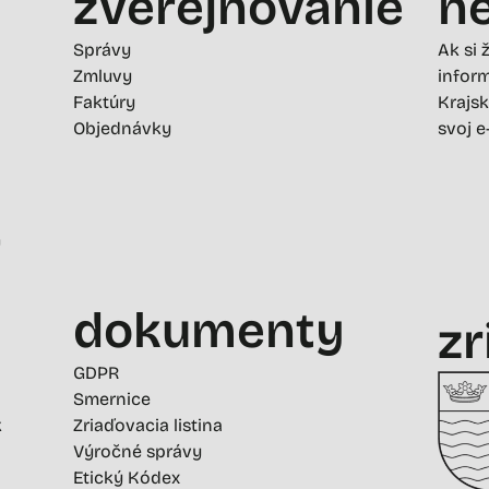
zverejňovanie
ne
Správy
Ak si 
Zmluvy
inform
Faktúry
Krajsk
Objednávky
svoj e
-
dokumenty
zr
GDPR
Smernice
k
Zriaďovacia listina
Výročné správy
Etický Kódex