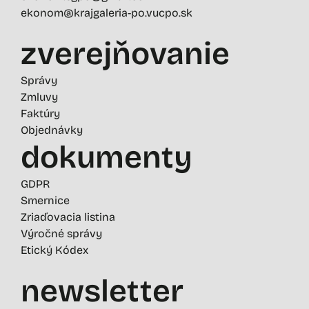
ekonom@krajgaleria-po.vucpo.sk
zverejňovanie
Správy
Zmluvy
Faktúry
Objednávky
dokumenty
GDPR
Smernice
Zriaďovacia listina
Výročné správy
Etický Kódex
newsletter