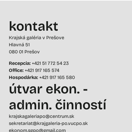
kontakt
Krajská galéria v Prešove
Hlavná 51
080 01 Prešov
Recepcia:
+421 51 772 54 23
Office:
+421 917 165 574
Hospodárka:
+421 917 165 580
útvar ekon. -
admin. činností
krajskagaleriapo@centrum.sk
sekretariat@krajgaleria-po.vucpo.sk
ekonom.sgpo@gmail.com