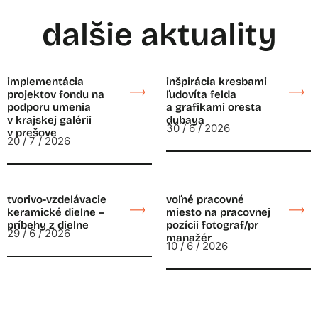
dalšie aktuality
implementácia
inšpirácia kresbami
projektov fondu na
ľudovíta felda
podporu umenia
a grafikami oresta
v krajskej galérii
dubaya
30 / 6 / 2026
v prešove
20 / 7 / 2026
tvorivo-vzdelávacie
voľné pracovné
keramické dielne –
miesto na pracovnej
príbehy z dielne
pozícii fotograf/pr
29 / 6 / 2026
manažér
10 / 6 / 2026