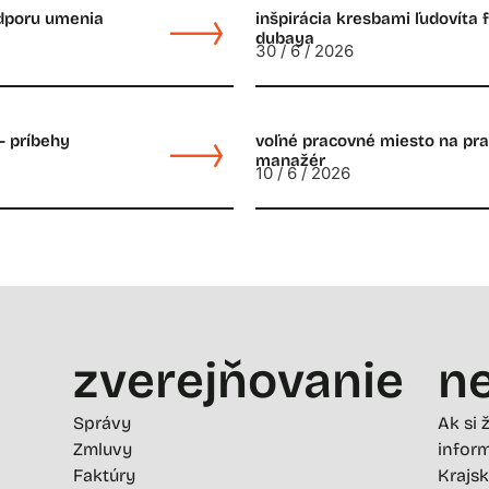
odporu umenia
inšpirácia kresbami ľudovíta 
dubaya
30 / 6 / 2026
– príbehy
voľné pracovné miesto na prac
manažér
10 / 6 / 2026
zverejňovanie
ne
Správy
Ak si 
Zmluvy
inform
Faktúry
Krajsk