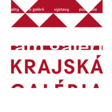
aktuality
o galérii
výstavy
podujatie
ed
gram galérie