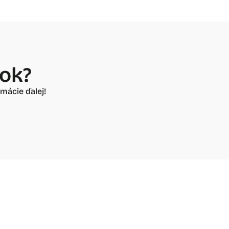
vok?
mácie ďalej!