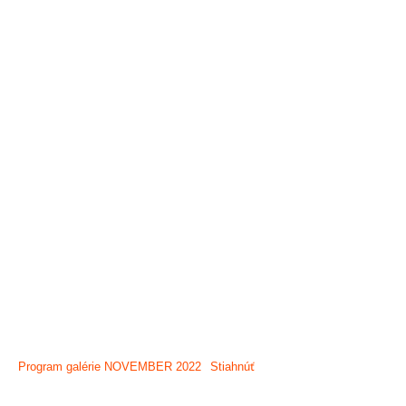
program galérie
november 2022
Program galérie NOVEMBER 2022
Stiahnúť