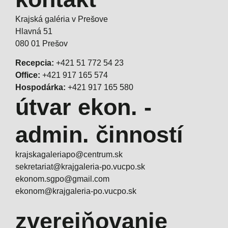
Krajská galéria v Prešove
Hlavná 51
080 01 Prešov
Recepcia:
+421 51 772 54 23
Office:
+421 917 165 574
Hospodárka:
+421 917 165 580
útvar ekon. -
admin. činností
krajskagaleriapo@centrum.sk
sekretariat@krajgaleria-po.vucpo.sk
ekonom.sgpo@gmail.com
ekonom@krajgaleria-po.vucpo.sk
zverejňovanie