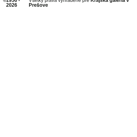
©
1956 -
Všetky práva vyhradené pre
Krajská galéria v
2026
Prešove