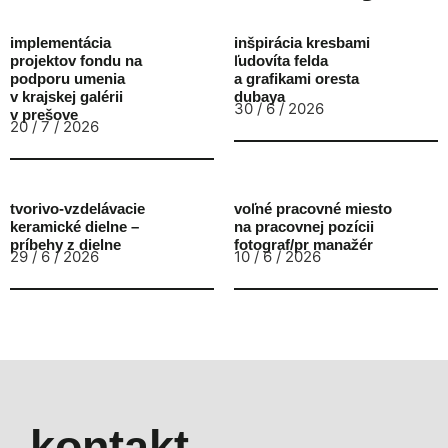
implementácia
inšpirácia kresbami
projektov fondu na
ľudovíta felda
podporu umenia
a grafikami oresta
v krajskej galérii
dubaya
30 / 6 / 2026
v prešove
20 / 7 / 2026
tvorivo-vzdelávacie
voľné pracovné miesto
keramické dielne –
na pracovnej pozícii
príbehy z dielne
fotograf/pr manažér
29 / 6 / 2026
10 / 6 / 2026
kontakt