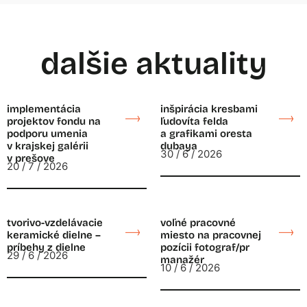
dalšie aktuality
implementácia
inšpirácia kresbami
projektov fondu na
ľudovíta felda
podporu umenia
a grafikami oresta
v krajskej galérii
dubaya
30 / 6 / 2026
v prešove
20 / 7 / 2026
tvorivo-vzdelávacie
voľné pracovné
keramické dielne –
miesto na pracovnej
príbehy z dielne
pozícii fotograf/pr
29 / 6 / 2026
manažér
10 / 6 / 2026