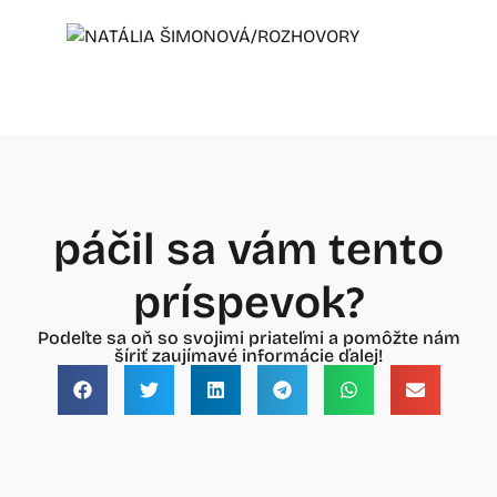
páčil sa vám tento
príspevok?
Podeľte sa oň so svojimi priateľmi a pomôžte nám
šíriť zaujímavé informácie ďalej!