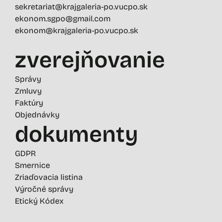
sekretariat@krajgaleria-po.vucpo.sk
ekonom.sgpo@gmail.com
ekonom@krajgaleria-po.vucpo.sk
zverejňovanie
Správy
Zmluvy
Faktúry
Objednávky
dokumenty
GDPR
Smernice
Zriaďovacia listina
Výročné správy
Etický Kódex