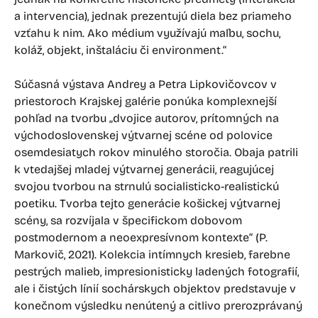
a intervencia), jednak prezentujú diela bez priameho
vzťahu k nim. Ako médium využívajú maľbu, sochu,
koláž, objekt, inštaláciu či environment.“
Súčasná výstava Andrey a Petra Lipkovičovcov v
priestoroch Krajskej galérie ponúka komplexnejší
pohľad na tvorbu „dvojice autorov, prítomných na
východoslovenskej výtvarnej scéne od polovice
osemdesiatych rokov minulého storočia. Obaja patrili
k vtedajšej mladej výtvarnej generácii, reagujúcej
svojou tvorbou na strnulú socialisticko-realistickú
poetiku. Tvorba tejto generácie košickej výtvarnej
scény, sa rozvíjala v špecifickom dobovom
postmodernom a neoexpresívnom kontexte“ (P.
Markovič, 2021). Kolekcia intímnych kresieb, farebne
pestrých malieb, impresionisticky ladených fotografií,
ale i čistých línií sochárskych objektov predstavuje v
konečnom výsledku nenútený a citlivo prerozprávaný