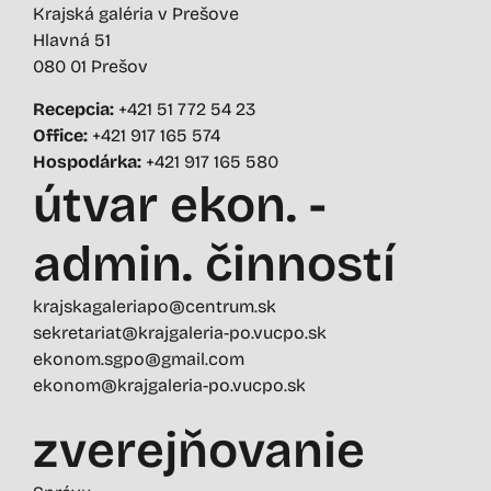
Krajská galéria v Prešove
Hlavná 51
080 01 Prešov
Recepcia:
+421 51 772 54 23
Office:
+421 917 165 574
Hospodárka:
+421 917 165 580
útvar ekon. -
admin. činností
krajskagaleriapo@centrum.sk
sekretariat@krajgaleria-po.vucpo.sk
ekonom.sgpo@gmail.com
ekonom@krajgaleria-po.vucpo.sk
zverejňovanie