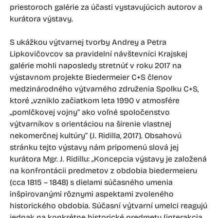
priestoroch galérie za účasti vystavujúcich autorov a
kurátora výstavy.
S ukážkou výtvarnej tvorby Andrey a Petra
Lipkovičovcov sa pravidelní návštevníci Krajskej
galérie mohli naposledy stretnúť v roku 2017 na
výstavnom projekte Biedermeier C+S členov
medzinárodného výtvarného združenia Spolku C+S,
ktoré „vzniklo začiatkom leta 1990 v atmosfére
„pomlčkovej vojny“ ako voľné spoločenstvo
výtvarníkov s orientáciou na šírenie vlastnej
nekomerčnej kultúry“ (J. Ridilla, 2017). Obsahovú
stránku tejto výstavy nám pripomenú slová jej
kurátora Mgr. J. Ridillu: „Koncepcia výstavy je založená
na konfrontácii predmetov z obdobia biedermeieru
(cca 1815 – 1848) s dielami súčasného umenia
inšpirovanými rôznymi aspektami zvoleného
historického obdobia. Súčasní výtvarní umelci reagujú
jednak na konkrétne historické predmety (interakcia