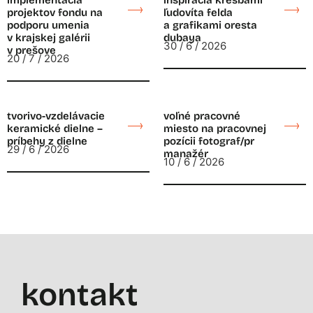
implementácia
inšpirácia kresbami
projektov fondu na
ľudovíta felda
podporu umenia
a grafikami oresta
v krajskej galérii
dubaya
30 / 6 / 2026
v prešove
20 / 7 / 2026
tvorivo-vzdelávacie
voľné pracovné
keramické dielne –
miesto na pracovnej
príbehy z dielne
pozícii fotograf/pr
29 / 6 / 2026
manažér
10 / 6 / 2026
kontakt