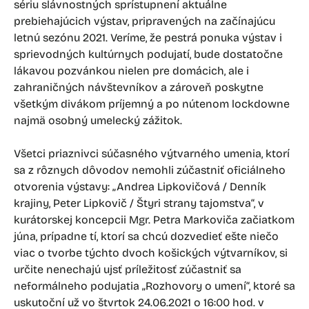
sériu slávnostných sprístupnení aktuálne
prebiehajúcich výstav, pripravených na začínajúcu
letnú sezónu 2021. Veríme, že pestrá ponuka výstav i
sprievodných kultúrnych podujatí, bude dostatočne
lákavou pozvánkou nielen pre domácich, ale i
zahraničných návštevníkov a zároveň poskytne
všetkým divákom príjemný a po nútenom lockdowne
najmä osobný umelecký zážitok.
Všetci priaznivci súčasného výtvarného umenia, ktorí
sa z rôznych dôvodov nemohli zúčastniť oficiálneho
otvorenia výstavy: „Andrea Lipkovičová / Denník
krajiny, Peter Lipkovič / Štyri strany tajomstva“, v
kurátorskej koncepcii Mgr. Petra Markoviča začiatkom
júna, prípadne tí, ktorí sa chcú dozvedieť ešte niečo
viac o tvorbe týchto dvoch košických výtvarníkov, si
určite nenechajú ujsť príležitosť zúčastniť sa
neformálneho podujatia „Rozhovory o umení“, ktoré sa
uskutoční už vo štvrtok 24.06.2021 o 16:00 hod. v