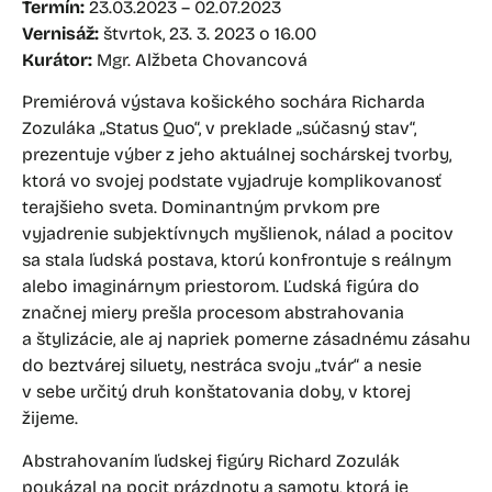
Termín:
23.03.2023 – 02.07.2023
Vernisáž:
štvrtok, 23. 3. 2023 o 16.00
Kurátor:
Mgr. Alžbeta Chovancová
Premiérová výstava košického sochára Richarda
Zozuláka „Status Quo“, v preklade „súčasný stav“,
prezentuje výber z jeho aktuálnej sochárskej tvorby,
ktorá vo svojej podstate vyjadruje komplikovanosť
terajšieho sveta. Dominantným prvkom pre
vyjadrenie subjektívnych myšlienok, nálad a pocitov
sa stala ľudská postava, ktorú konfrontuje s reálnym
alebo imaginárnym priestorom. Ľudská figúra do
značnej miery prešla procesom abstrahovania
a štylizácie, ale aj napriek pomerne zásadnému zásahu
do beztvárej siluety, nestráca svoju „tvár“ a nesie
v sebe určitý druh konštatovania doby, v ktorej
žijeme.
Abstrahovaním ľudskej figúry Richard Zozulák
poukázal na pocit prázdnoty a samoty, ktorá je