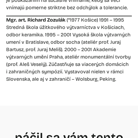
je poukázaním na súčasné vnímanie, kedy sa veci
vnímajú pomerne striktne bez odchýlok a tolerancie.
Mgr. art. Richard Zozulák
(*1977 Košice) 1991 – 1995
Stredná škola úžitkového výtvarníctva v Košiciach,
odbor keramika. 1995 – 2001 Vysoká škola výtvarných
umení v Bratislave, odbor socha (ateliér prof. Juraj
Bartusz, prof. Juraj Meliš). 2000 – 2001 Akademie
výtvarných umění Praha, ateliér monumentální tvorby
(prof. Aleš Veselý). Zúčastňuje sa viacerých domácich
i zahraničných sympózií. Vystavoval nielen v rámci
Slovenska, ale aj v zahraničí – Wolsburg, Peking.
páčil sa vám tento