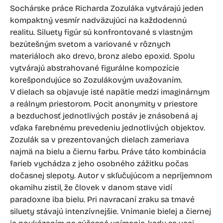
Sochárske práce Richarda Zozuláka vytvárajú jeden
kompaktný vesmír nadväzujúci na každodennú
realitu. Siluety figúr sú konfrontované s vlastným
bezútešným svetom a variované v rôznych
materiáloch ako drevo, bronz alebo epoxid. Spolu
vytvárajú abstrahované figurálne kompozície
korešpondujúce so Zozulákovým uvažovaním.
V dielach sa objavuje isté napätie medzi imaginárnym
a reálnym priestorom. Pocit anonymity v priestore
a bezduchosť jednotlivých postáv je znásobená aj
vďaka farebnému prevedeniu jednotlivých objektov.
Zozulák sa v prezentovaných dielach zameriava
najmä na bielu a čiernu farbu. Práve táto kombinácia
farieb vychádza z jeho osobného zážitku počas
dočasnej slepoty. Autor v skľučujúcom a nepríjemnom
okamihu zistil, že človek v danom stave vidí
paradoxne iba bielu. Pri navracaní zraku sa tmavé
siluety stávajú intenzívnejšie. Vnímanie bielej a čiernej