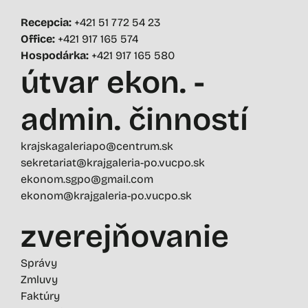
Recepcia:
+421 51 772 54 23
Office:
+421 917 165 574
Hospodárka:
+421 917 165 580
útvar ekon. -
admin. činností
krajskagaleriapo@centrum.sk
sekretariat@krajgaleria-po.vucpo.sk
ekonom.sgpo@gmail.com
ekonom@krajgaleria-po.vucpo.sk
zverejňovanie
Správy
Zmluvy
Faktúry