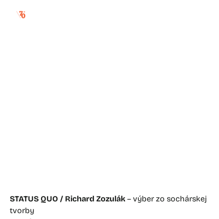
status quo / richard
zozulák – výber zo
sochárskej tvorby
STATUS QUO / Richard Zozulák
– výber zo sochárskej
tvorby