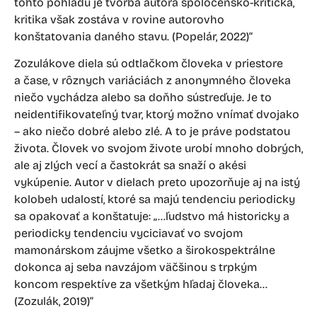
tohto pohľadu je tvorba autora spoločensko-kritická,
kritika však zostáva v rovine autorovho
konštatovania daného stavu. (Popelár, 2022)“
Zozulákove diela sú odtlačkom človeka v priestore
a čase, v rôznych variáciách z anonymného človeka
niečo vychádza alebo sa doňho sústreďuje. Je to
neidentifikovateľný tvar, ktorý možno vnímať dvojako
– ako niečo dobré alebo zlé. A to je práve podstatou
života. Človek vo svojom živote urobí mnoho dobrých,
ale aj zlých vecí a častokrát sa snaží o akési
vykúpenie. Autor v dielach preto upozorňuje aj na istý
kolobeh udalostí, ktoré sa majú tendenciu periodicky
sa opakovať a konštatuje: „…ľudstvo má historicky a
periodicky tendenciu vyciciavať vo svojom
mamonárskom záujme všetko a širokospektrálne
dokonca aj seba navzájom väčšinou s trpkým
koncom respektíve za všetkým hľadaj človeka…
(Zozulák, 2019)“