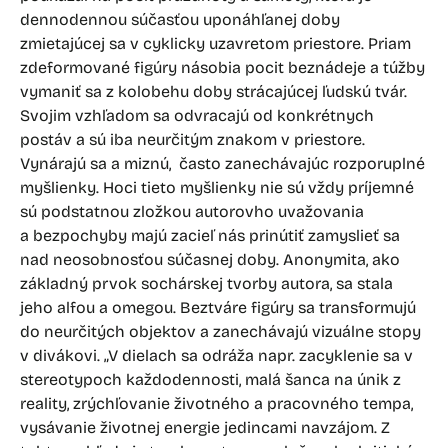
dennodennou súčasťou uponáhľanej doby
zmietajúcej sa v cyklicky uzavretom priestore. Priam
zdeformované figúry násobia pocit beznádeje a túžby
vymaniť sa z kolobehu doby strácajúcej ľudskú tvár.
Svojim vzhľadom sa odvracajú od konkrétnych
postáv a sú iba neurčitým znakom v priestore.
Vynárajú sa a miznú, často zanechávajúc rozporuplné
myšlienky. Hoci tieto myšlienky nie sú vždy príjemné
sú podstatnou zložkou autorovho uvažovania
a bezpochyby majú zacieľ nás prinútiť zamyslieť sa
nad neosobnosťou súčasnej doby. Anonymita, ako
základný prvok sochárskej tvorby autora, sa stala
jeho alfou a omegou. Beztváre figúry sa transformujú
do neurčitých objektov a zanechávajú vizuálne stopy
v divákovi. „V dielach sa odráža napr. zacyklenie sa v
stereotypoch každodennosti, malá šanca na únik z
reality, zrýchľovanie životného a pracovného tempa,
vysávanie životnej energie jedincami navzájom. Z