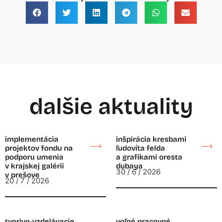
dalšie aktuality
implementácia
inšpirácia kresbami
projektov fondu na
ľudovíta felda
podporu umenia
a grafikami oresta
v krajskej galérii
dubaya
30 / 6 / 2026
v prešove
20 / 7 / 2026
tvorivo-vzdelávacie
voľné pracovné