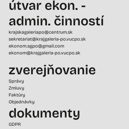
útvar ekon. -
admin. činností
krajskagaleriapo@centrum.sk
sekretariat@krajgaleria-po.vucpo.sk
ekonom.sgpo@gmail.com
ekonom@krajgaleria-po.vucpo.sk
zverejňovanie
Správy
Zmluvy
Faktúry
Objednávky
dokumenty
GDPR