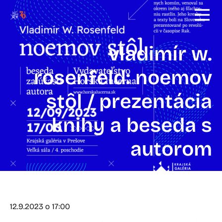
vladimír w.
rosenfeld: noemov
stôl / prezentácia
knihy a beseda s
autorom
12.9.2023 o 17:00