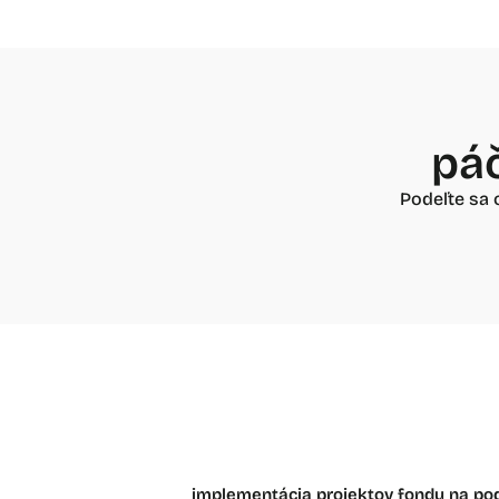
páč
Podeľte sa 
implementácia projektov fondu na p