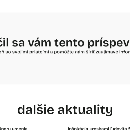
il sa vám tento príspe
oň so svojimi priateľmi a pomôžte nám šíriť zaujímavé infor
dalšie aktuality
odporu umenia
inšpirácia kresbami ľudovíta 