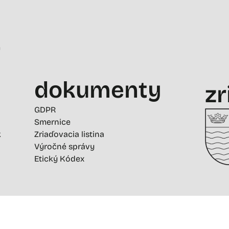
-
dokumenty
zr
GDPR
Smernice
k
Zriaďovacia listina
Výročné správy
Etický Kódex