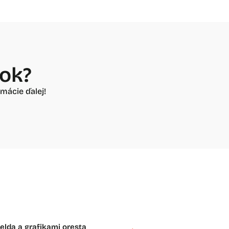
vok?
mácie ďalej!
felda a grafikami oresta