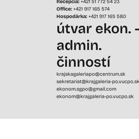
Recepcia:
+421 51 772 54 23
Office:
+421 917 165 574
Hospodárka:
+421 917 165 580
útvar ekon. 
admin.
činností
krajskagaleriapo@centrum.sk
sekretariat@krajgaleria-po.vucpo.s
ekonom.sgpo@gmail.com
ekonom@krajgaleria-po.vucpo.sk