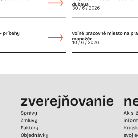
dubaya
30 / 6 / 2026
– príbehy
voľné pracovné miesto na prac
manažér
10 / 6 / 2026
zverejňovanie
ne
Správy
Ak si 
Zmluvy
inform
Faktúry
Krajsk
Objednávky
svoj e