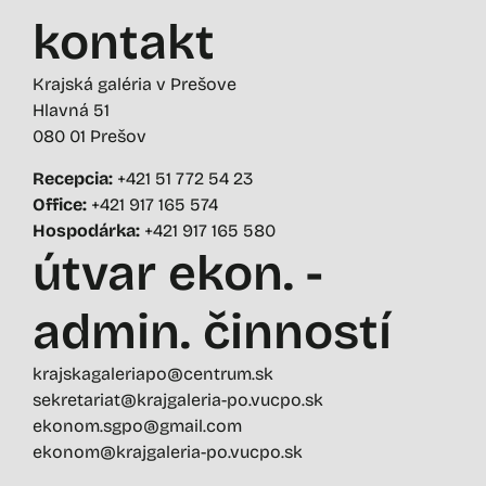
kontakt
Krajská galéria v Prešove
Hlavná 51
080 01 Prešov
Recepcia:
+421 51 772 54 23
Office:
+421 917 165 574
Hospodárka:
+421 917 165 580
útvar ekon. -
admin. činností
krajskagaleriapo@centrum.sk
sekretariat@krajgaleria-po.vucpo.sk
ekonom.sgpo@gmail.com
ekonom@krajgaleria-po.vucpo.sk