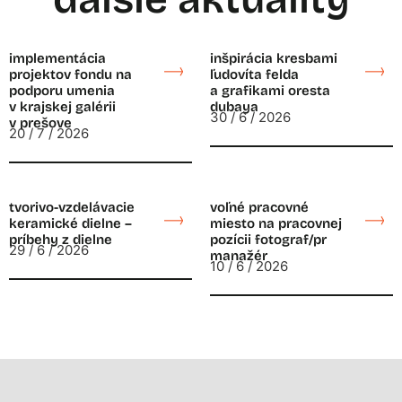
implementácia
inšpirácia kresbami
projektov fondu na
ľudovíta felda
podporu umenia
a grafikami oresta
v krajskej galérii
dubaya
30 / 6 / 2026
v prešove
20 / 7 / 2026
tvorivo-vzdelávacie
voľné pracovné
keramické dielne –
miesto na pracovnej
príbehy z dielne
pozícii fotograf/pr
29 / 6 / 2026
manažér
10 / 6 / 2026