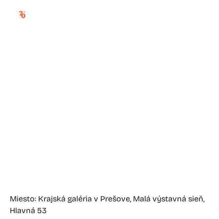
za stenou sveta /
maliarske umenie
władysławy
iwańskej
Miesto: Krajská galéria v Prešove, Malá výstavná sieň,
Hlavná 53