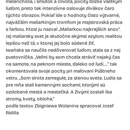
melanchólia, i smútok a clivota, pocity blízke všetkým
ľuďom, preto tak intenzívne oslovuje divákov čaro
týchto obrazov. Pokiaľ ide o hodnoty čisto výtvarné,
najväčším maliarkiným tromfom je majstrovská práca
s farbou. Ktosi ju nazval „Maliarkou najkrajších snov“.
Jej maliarsky svet je skutočne akýmsi azylom, realitou
lepšou než tá, v ktorej jej bolo súdené žiť.
Iwańska sa naučila nedôverovať ľuďom, stala sa z nej
pustovníčka. „Veľmi by som chcela stráviť nejaký čas
na samote, na peknom mieste, ďaleko od ľudí….“ tak
okomentovala svoje pocity pri maľovaní Púštneho
vetru. „Som sirota zemegule, za stenou sveta. Ľudia sa
pre mňa stali kamennými sochami, ktorými sú
ozdobené mestá a mestečká. A živými zostali iba
stromy, kvety, obloha.“
podľa textov Zbigniewa Wolanina spracoval Jozef
Ridilla