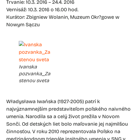
Trvanie: 10.3. 2016 – 24.4. 2016
Vernisáž: 10.3. 2016 o 16.00 hod.
Kurátor: Zbigniew Wolanin, Muzeum Okr?gowe w
Nowym Sączu
Ivanska
pozvanka_Za
stenou sveta
Władysława Iwańska (1927-2005) patrí k
najvýznamnejším predstaviteľom poľského naivného
umenia. Narodila sa a celý život prežila v Novom
Sonči. Od detských liet bolo maľovanie jej najmilšou
činnosťou. V roku 2010 reprezentovala Poľsko na
medzinárodnom trienále insitného umenia v SNG v