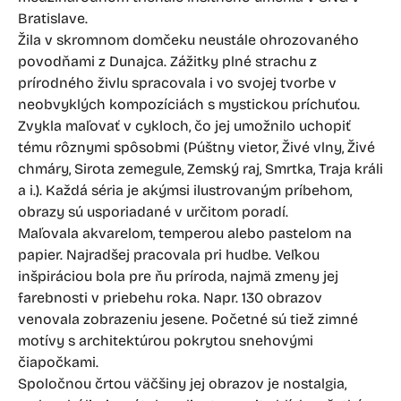
Bratislave.
Žila v skromnom domčeku neustále ohrozovaného
povodňami z Dunajca. Zážitky plné strachu z
prírodného živlu spracovala i vo svojej tvorbe v
neobvyklých kompozíciách s mystickou príchuťou.
Zvykla maľovať v cykloch, čo jej umožnilo uchopiť
tému rôznymi spôsobmi (Púštny vietor, Živé vlny, Živé
chmáry, Sirota zemegule, Zemský raj, Smrtka, Traja králi
a i.). Každá séria je akýmsi ilustrovaným príbehom,
obrazy sú usporiadané v určitom poradí.
Maľovala akvarelom, temperou alebo pastelom na
papier. Najradšej pracovala pri hudbe. Veľkou
inšpiráciou bola pre ňu príroda, najmä zmeny jej
farebnosti v priebehu roka. Napr. 130 obrazov
venovala zobrazeniu jesene. Početné sú tiež zimné
motívy s architektúrou pokrytou snehovými
čiapočkami.
Spoločnou črtou väčšiny jej obrazov je nostalgia,