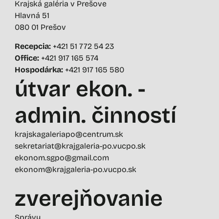
Krajská galéria v Prešove
Hlavná 51
080 01 Prešov
Recepcia:
+421 51 772 54 23
Office:
+421 917 165 574
Hospodárka:
+421 917 165 580
útvar ekon. -
admin. činností
krajskagaleriapo@centrum.sk
sekretariat@krajgaleria-po.vucpo.sk
ekonom.sgpo@gmail.com
ekonom@krajgaleria-po.vucpo.sk
zverejňovanie
Správy