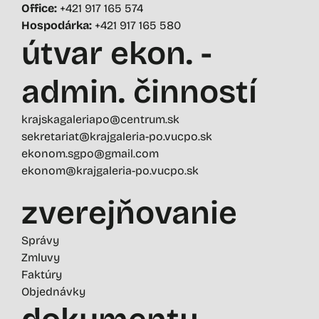
Office:
+421 917 165 574
Hospodárka:
+421 917 165 580
útvar ekon. -
admin. činností
krajskagaleriapo@centrum.sk
sekretariat@krajgaleria-po.vucpo.sk
ekonom.sgpo@gmail.com
ekonom@krajgaleria-po.vucpo.sk
zverejňovanie
Správy
Zmluvy
Faktúry
Objednávky