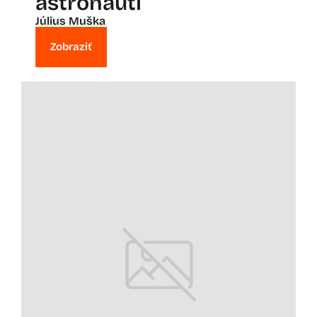
astronauti
Július Muška
Zobraziť