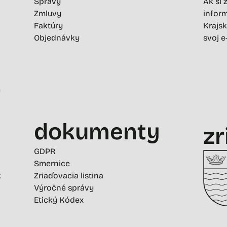
Správy
Ak si 
Zmluvy
inform
Faktúry
Krajsk
Objednávky
svoj e
-
dokumenty
zr
GDPR
Smernice
k
Zriaďovacia listina
Výročné správy
Etický Kódex