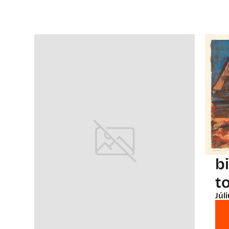
b
t
Júl