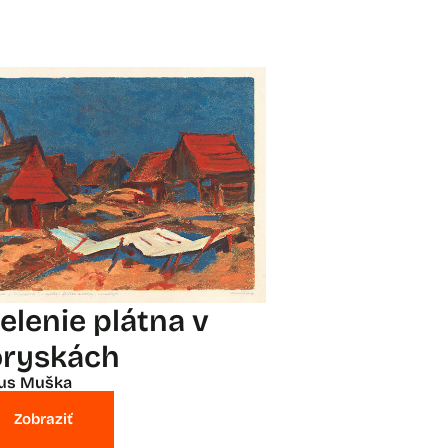
ielenie plátna v
oryskách
ius Muška
Zobraziť