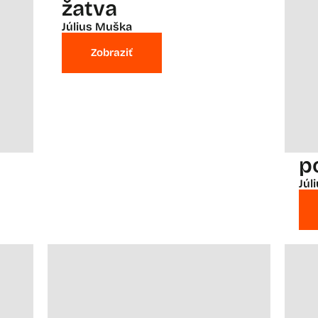
žatva
Július Muška
Zobraziť
p
Júl