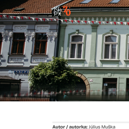
Autor / autorka:
Július Muška