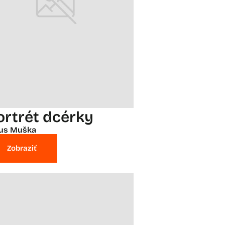
ortrét dcérky
ius Muška
Zobraziť