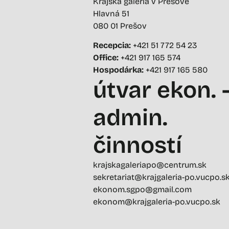
Krajská galéria v Prešove
Hlavná 51
080 01 Prešov
Recepcia:
+421 51 772 54 23
Office:
+421 917 165 574
Hospodárka:
+421 917 165 580
útvar ekon. 
admin.
činností
krajskagaleriapo@centrum.sk
sekretariat@krajgaleria-po.vucpo.s
ekonom.sgpo@gmail.com
ekonom@krajgaleria-po.vucpo.sk