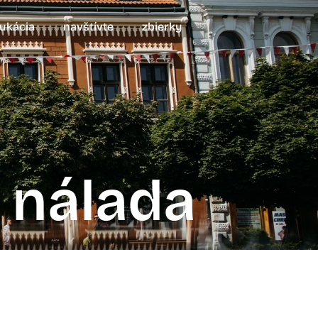
ukácia
navštívte
zbierky
á nálada