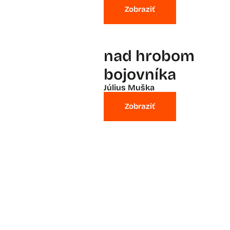
Zobraziť
nad hrobom
bojovníka
Július Muška
Zobraziť