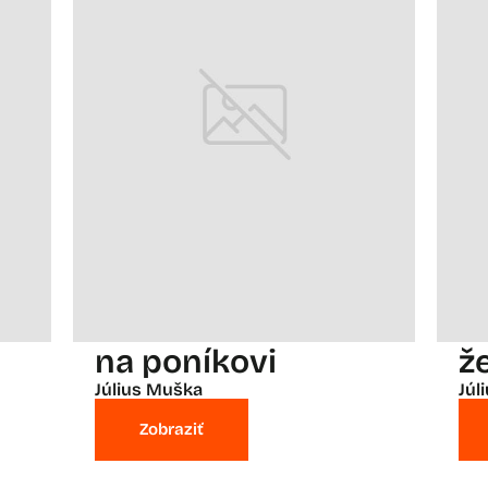
na poníkovi
ž
Július Muška
Júl
Zobraziť