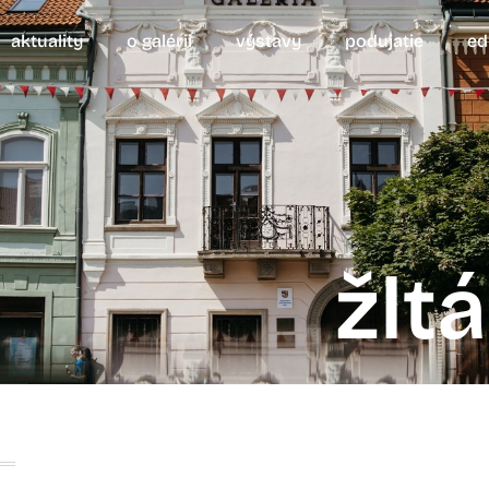
aktuality
o galérii
výstavy
podujatie
ed
žlt