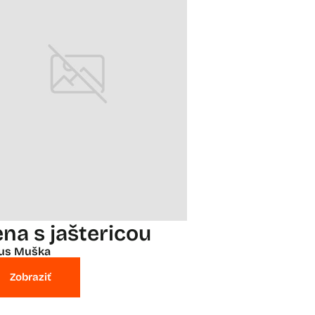
ena s jaštericou
ius Muška
Zobraziť