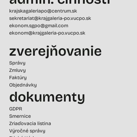
krajskagaleriapo@centrum.sk
sekretariat@krajgaleria-po.vucpo.sk
ekonom.sgpo@gmail.com
ekonom@krajgaleria-po.vucpo.sk
zverejňovanie
Správy
Zmluvy
Faktúry
Objednávky
dokumenty
GDPR
Smernice
Zriaďovacia listina
Výročné správy