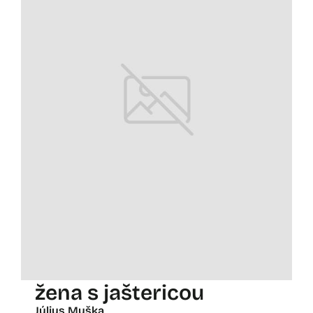
žena s jaštericou
Július Muška