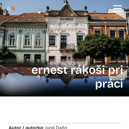
ernest rákoši pri
práci
Autor / autorka:
Juraj Daňo