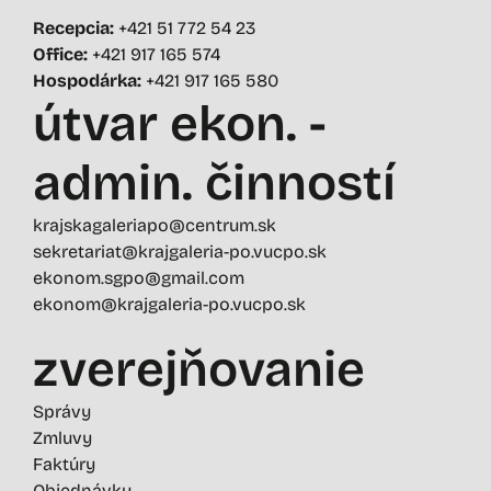
Recepcia:
+421 51 772 54 23
Office:
+421 917 165 574
Hospodárka:
+421 917 165 580
útvar ekon. -
admin. činností
krajskagaleriapo@centrum.sk
sekretariat@krajgaleria-po.vucpo.sk
ekonom.sgpo@gmail.com
ekonom@krajgaleria-po.vucpo.sk
zverejňovanie
Správy
Zmluvy
Faktúry
Objednávky