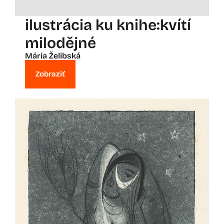
ilustrácia ku knihe:kvítí
milodějné
Mária Želibská
Zobraziť