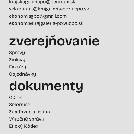
krajskagaleriapo@centrum.sk
sekretariat@krajgaleria-po.vucpo.sk
ekonom.sgpo@gmail.com
ekonom@krajgaleria-po.vucpo.sk
zverejňovanie
Správy
Zmluvy
Faktúry
Objednávky
dokumenty
GDPR
Smernice
Zriaďovacia listina
Výročné správy
Etický Kódex