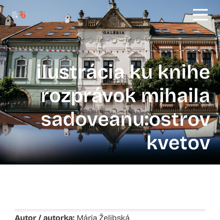
ilustrácia ku knihe
rozprávok mihaila
sadoveanu:ostrov
kvetov
Autor / autorka:
Mária Želibská