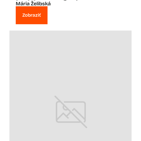
Mária Želibská
Zobraziť