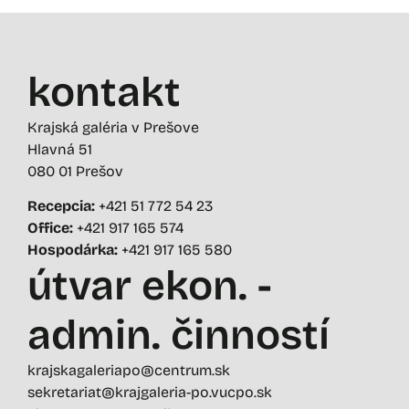
kontakt
Krajská galéria v Prešove
Hlavná 51
080 01 Prešov
Recepcia:
+421 51 772 54 23
Office:
+421 917 165 574
Hospodárka:
+421 917 165 580
útvar ekon. -
admin. činností
krajskagaleriapo@centrum.sk
sekretariat@krajgaleria-po.vucpo.sk