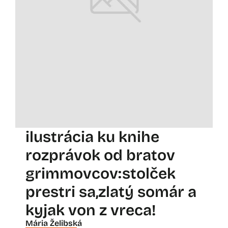
ilustrácia ku knihe
rozprávok od bratov
grimmovcov:stolček
prestri sa,zlatý somár a
kyjak von z vreca!
Mária Želibská