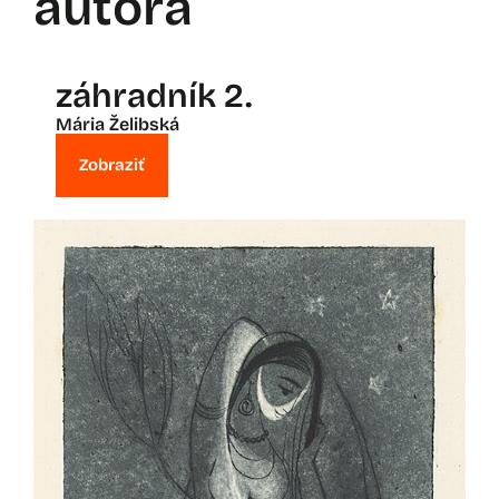
autora
záhradník 2.
Mária Želibská
Zobraziť