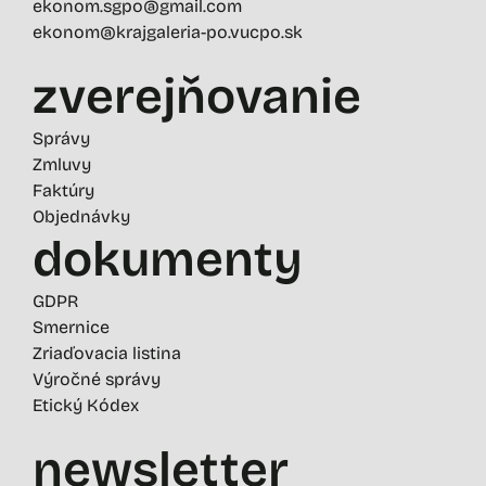
ekonom.sgpo@gmail.com
ekonom@krajgaleria-po.vucpo.sk
zverejňovanie
Správy
Zmluvy
Faktúry
Objednávky
dokumenty
GDPR
Smernice
Zriaďovacia listina
Výročné správy
Etický Kódex
newsletter