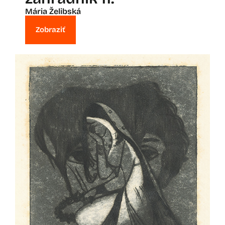
Mária Želibská
Zobraziť