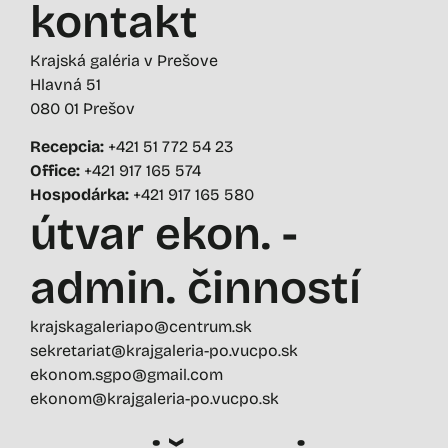
kontakt
Krajská galéria v Prešove
Hlavná 51
080 01 Prešov
Recepcia:
+421 51 772 54 23
Office:
+421 917 165 574
Hospodárka:
+421 917 165 580
útvar ekon. -
admin. činností
krajskagaleriapo@centrum.sk
sekretariat@krajgaleria-po.vucpo.sk
ekonom.sgpo@gmail.com
ekonom@krajgaleria-po.vucpo.sk