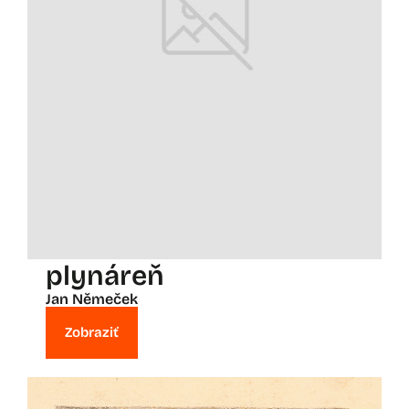
plynáreň
Jan Němeček
Zobraziť