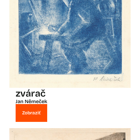
zvárač
Jan Němeček
Zobraziť