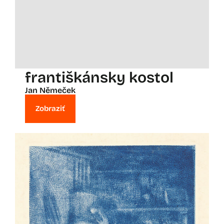
františkánsky kostol
Jan Němeček
Zobraziť