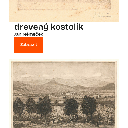
drevený kostolík
Jan Němeček
Zobraziť