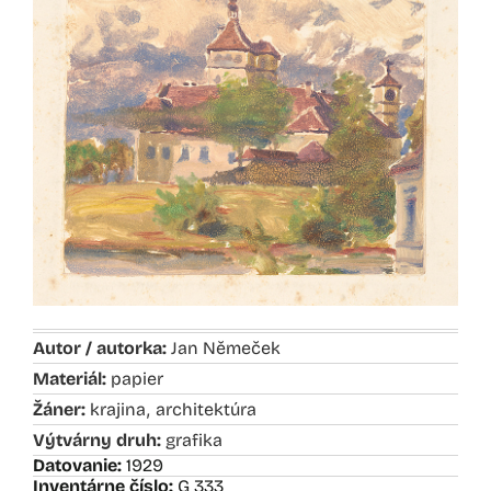
Autor / autorka:
Jan Němeček
Materiál:
papier
,
Žáner:
krajina
architektúra
Výtvárny druh:
grafika
Datovanie:
1929
Inventárne číslo:
G 333