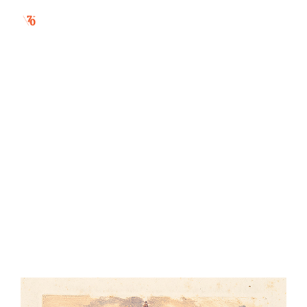
kaštieľ