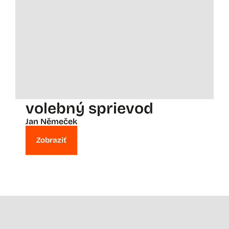
volebný sprievod
Jan Němeček
Zobraziť