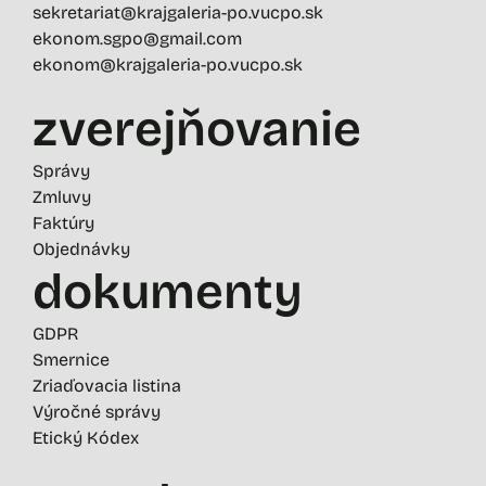
sekretariat@krajgaleria-po.vucpo.sk
ekonom.sgpo@gmail.com
ekonom@krajgaleria-po.vucpo.sk
zverejňovanie
Správy
Zmluvy
Faktúry
Objednávky
dokumenty
GDPR
Smernice
Zriaďovacia listina
Výročné správy
Etický Kódex