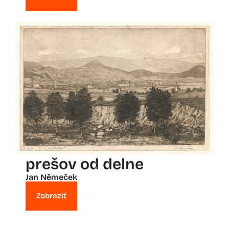
prešov od delne
Jan Němeček
Zobraziť