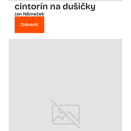
cintorín na dušičky
Jan Němeček
Zobraziť