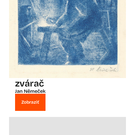
zvárač
Jan Němeček
Zobraziť