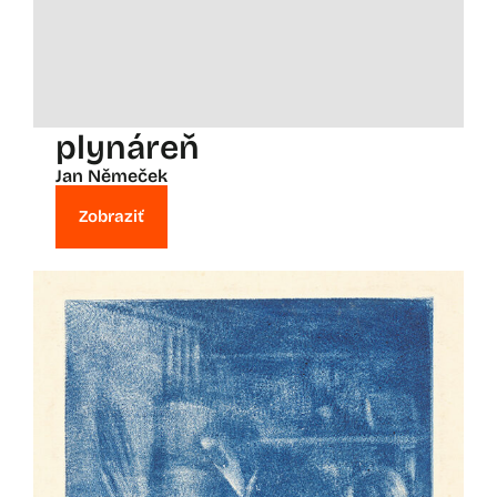
plynáreň
Jan Němeček
Zobraziť