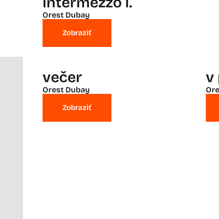
intermezzo i.
Orest Dubay
Zobraziť
večer
v 
Orest Dubay
Ore
Zobraziť