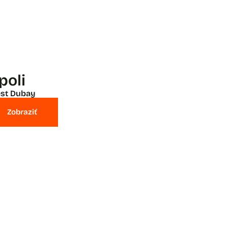
poli
st Dubay
Zobraziť