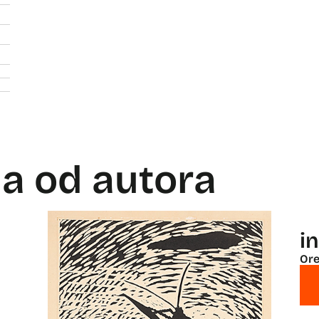
la od autora
i
Ore