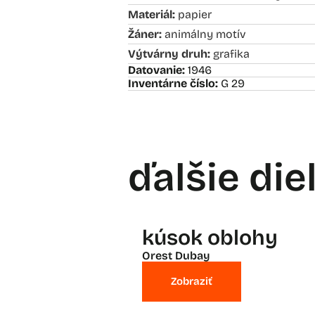
Materiál:
papier
Žáner:
animálny motív
Výtvárny druh:
grafika
Datovanie:
1946
Inventárne číslo:
G 29
ďalšie die
kúsok oblohy
Orest Dubay
Zobraziť