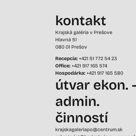
kontakt
Krajská galéria v Prešove
Hlavná 51
080 01 Prešov
Recepcia:
+421 51 772 54 23
Office:
+421 917 165 574
Hospodárka:
+421 917 165 580
útvar ekon. 
admin.
činností
krajskagaleriapo@centrum.sk