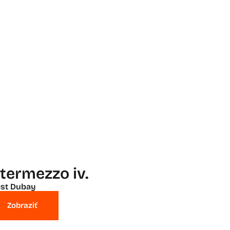
ntermezzo iv.
st Dubay
Zobraziť