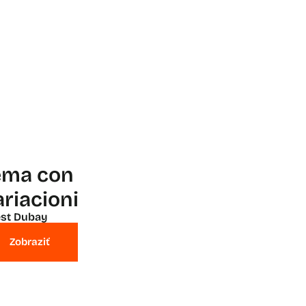
ema con
ariacioni
st Dubay
Zobraziť