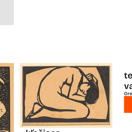
t
v
Ore