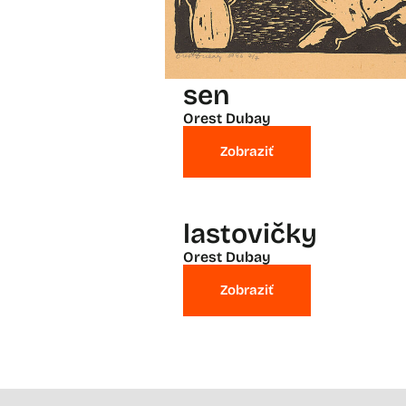
sen
Orest Dubay
Zobraziť
lastovičky
Orest Dubay
Zobraziť