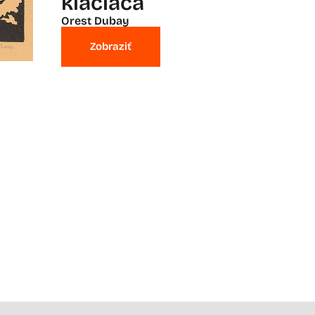
kľačiaca
Orest Dubay
Zobraziť