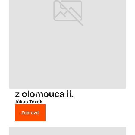
z olomouca ii.
Július Török
Zobraziť