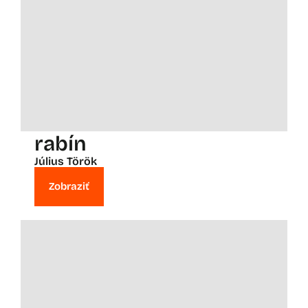
rabín
Július Török
Zobraziť