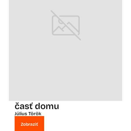
časť domu
Július Török
Zobraziť