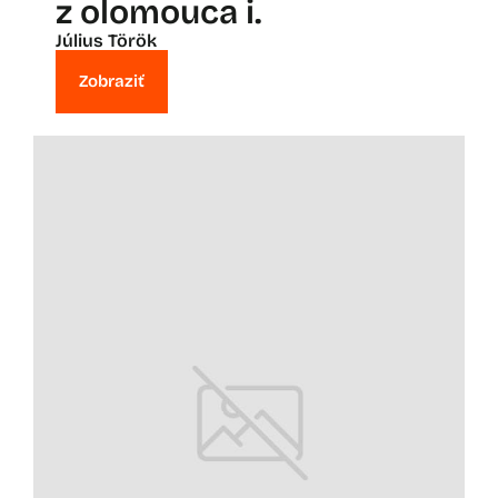
z olomouca i.
Július Török
Zobraziť