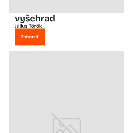
vyšehrad
Július Török
Zobraziť