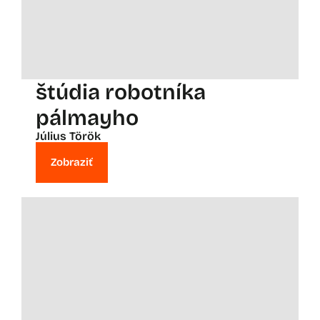
štúdia robotníka
pálmayho
Július Török
Zobraziť