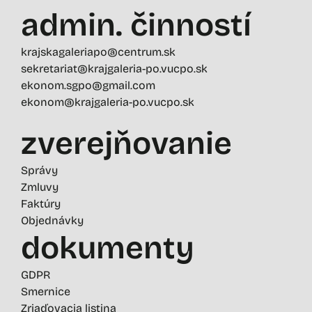
admin. činností
krajskagaleriapo@centrum.sk
sekretariat@krajgaleria-po.vucpo.sk
ekonom.sgpo@gmail.com
ekonom@krajgaleria-po.vucpo.sk
zverejňovanie
Správy
Zmluvy
Faktúry
Objednávky
dokumenty
GDPR
Smernice
Zriaďovacia listina