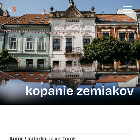
kopanie zemiakov
Autor / autorka:
Július Török