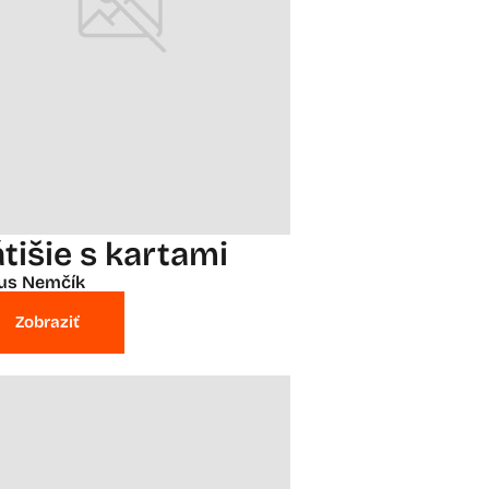
átišie s kartami
ius Nemčík
Zobraziť