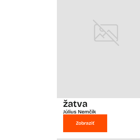
žatva
Július Nemčík
Zobraziť