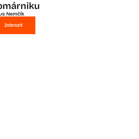
omárniku
ius Nemčík
Zobraziť