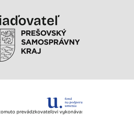
iaďovateľ
omuto prevádzkovateľovi vykonáva:
s.r.o., Mudroňová 29, 04001 Košice
 v Prešove a re-dizajn webového sídla“