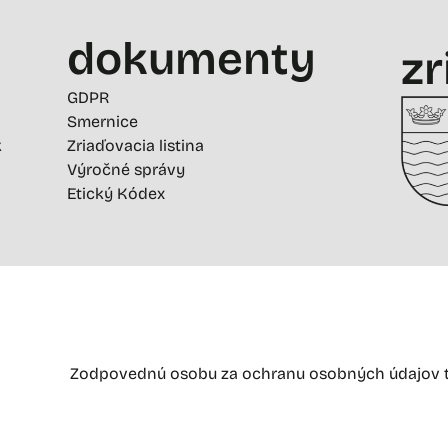
dokumenty
zr
GDPR
Smernice
k
Zriaďovacia listina
Výročné správy
Etický Kódex
Zodpovednú osobu za ochranu osobných údajov t
CUBS PLUS 
„Nová vizuálna identita Krajskej galérie