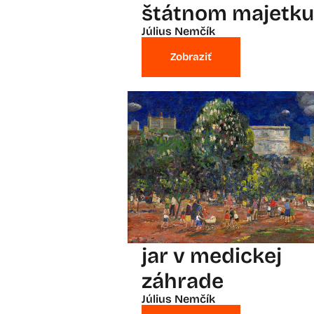
štátnom majetku
Július Nemčík
Zobraziť
jar v medickej
záhrade
Július Nemčík