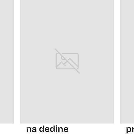
na dedine
p