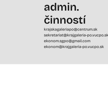
admin.
činností
krajskagaleriapo@centrum.sk
sekretariat@krajgaleria-po.vucpo.s
ekonom.sgpo@gmail.com
ekonom@krajgaleria-po.vucpo.sk