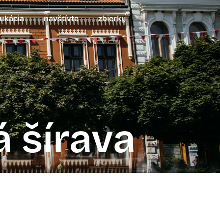
ukácia
navštívte
zbierky
á šírava