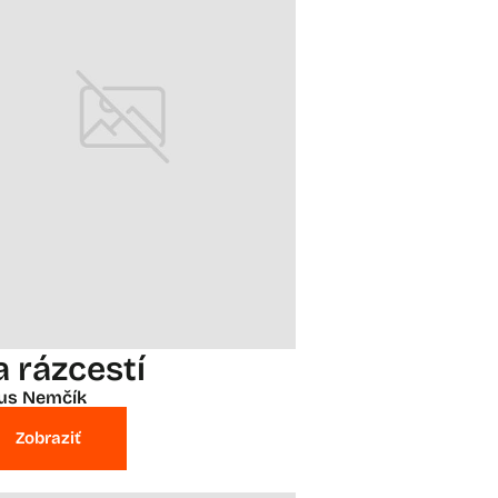
a rázcestí
ius Nemčík
Zobraziť