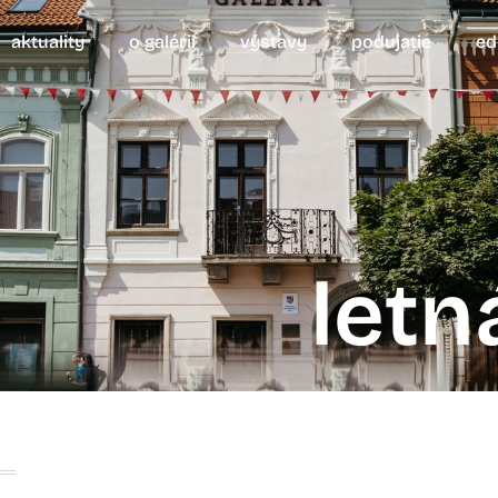
aktuality
o galérii
výstavy
podujatie
ed
letn