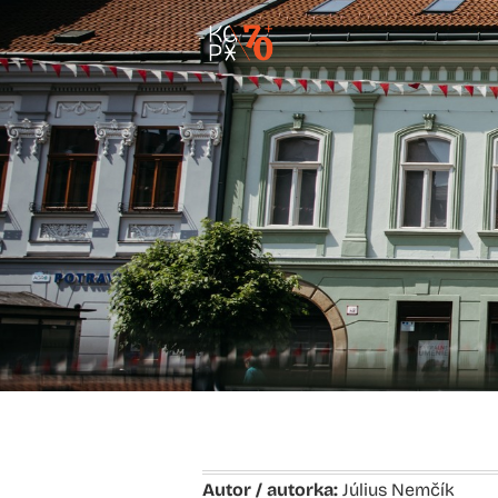
Autor / autorka:
Július Nemčík