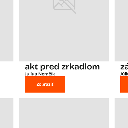
akt pred zrkadlom
z
Július Nemčík
Júl
Zobraziť