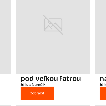
pod veľkou fatrou
n
Július Nemčík
Júl
Zobraziť