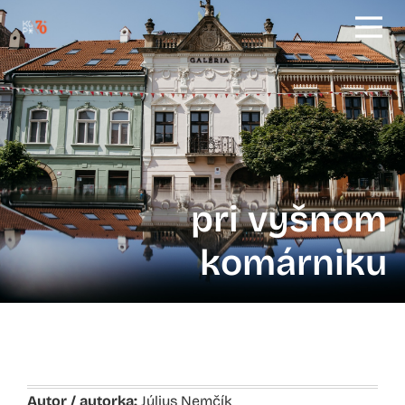
pri vyšnom
komárniku
Autor / autorka:
Július Nemčík