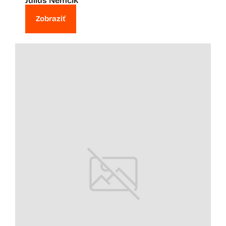
Július Nemčík
Zobraziť