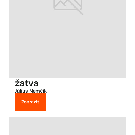
žatva
Július Nemčík
Zobraziť