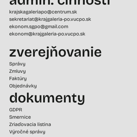
krajskagaleriapo@centrum.sk
sekretariat@krajgaleria-po.vucpo.sk
ekonom.sgpo@gmail.com
ekonom@krajgaleria-po.vucpo.sk
zverejňovanie
Správy
Zmluvy
Faktúry
Objednávky
dokumenty
GDPR
Smernice
Zriaďovacia listina
Výročné správy