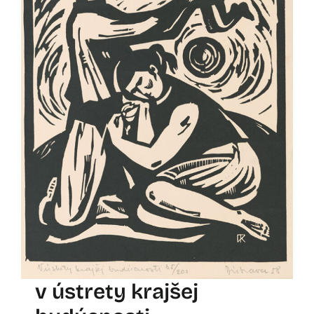
v ústrety krajšej