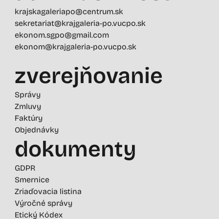
krajskagaleriapo@centrum.sk
sekretariat@krajgaleria-po.vucpo.sk
ekonom.sgpo@gmail.com
ekonom@krajgaleria-po.vucpo.sk
zverejňovanie
Správy
Zmluvy
Faktúry
Objednávky
dokumenty
GDPR
Smernice
Zriaďovacia listina
Výročné správy
Etický Kódex