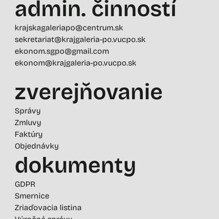
admin. činností
krajskagaleriapo@centrum.sk
sekretariat@krajgaleria-po.vucpo.sk
ekonom.sgpo@gmail.com
ekonom@krajgaleria-po.vucpo.sk
zverejňovanie
Správy
Zmluvy
Faktúry
Objednávky
dokumenty
GDPR
Smernice
Zriaďovacia listina