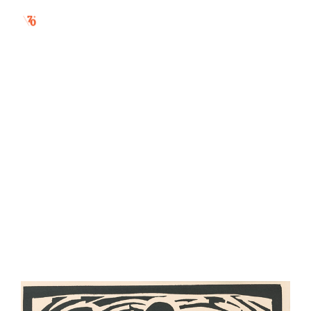
v ústrety krajšej
budúcnosti