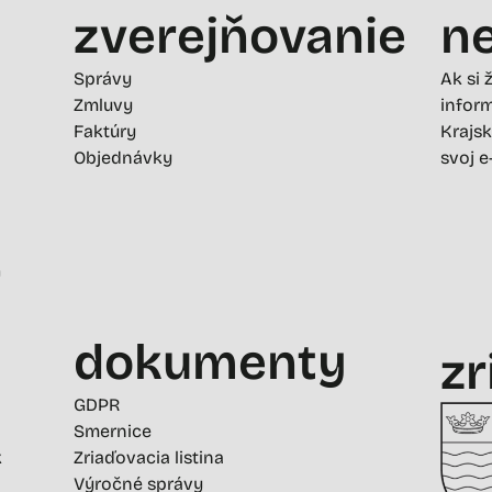
zverejňovanie
ne
Správy
Ak si 
Zmluvy
inform
Faktúry
Krajsk
Objednávky
svoj e
-
dokumenty
zr
GDPR
Smernice
k
Zriaďovacia listina
Výročné správy