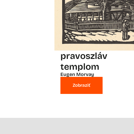
pravoszláv
templom
Eugen Morvay
Zobraziť