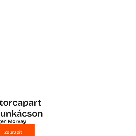
atorcapart
unkácson
gen Morvay
Zobraziť