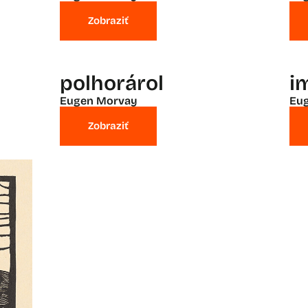
Zobraziť
polhorárol
i
Eugen Morvay
Eu
Zobraziť