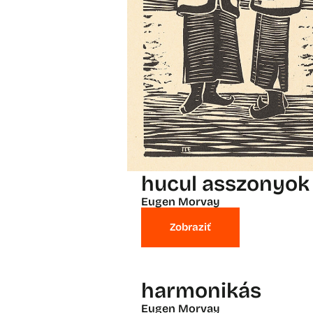
hucul asszonyok
Eugen Morvay
Zobraziť
harmonikás
Eugen Morvay