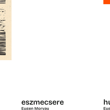
eszmecsere
h
Eugen Morvay
Eu