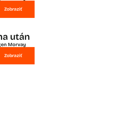
Zobraziť
ma után
gen Morvay
Zobraziť