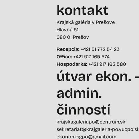
kontakt
Krajská galéria v Prešove
Hlavná 51
080 01 Prešov
Recepcia:
+421 51 772 54 23
Office:
+421 917 165 574
Hospodárka:
+421 917 165 580
útvar ekon. 
admin.
činností
krajskagaleriapo@centrum.sk
sekretariat@krajgaleria-po.vucpo.s
ekonom.sgpo@gmail.com