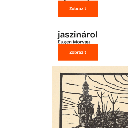
Zobraziť
jaszinárol
Eugen Morvay
Zobraziť