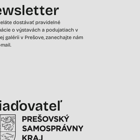
wsletter
želáte dostávať pravidelné
ácie o výstavách a podujatiach v
ej galérii v Prešove, zanechajte nám
-mail.
iaďovateľ