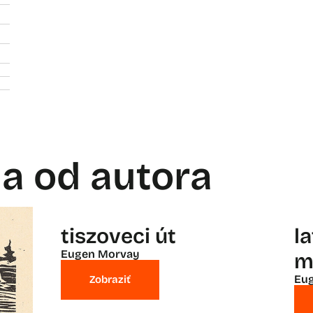
la od autora
tiszoveci út
l
Eugen Morvay
m
Eu
Zobraziť