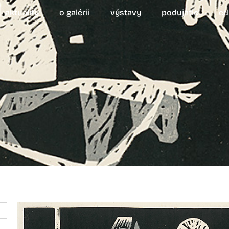
aktuality
o galérii
výstavy
podujatie
ed