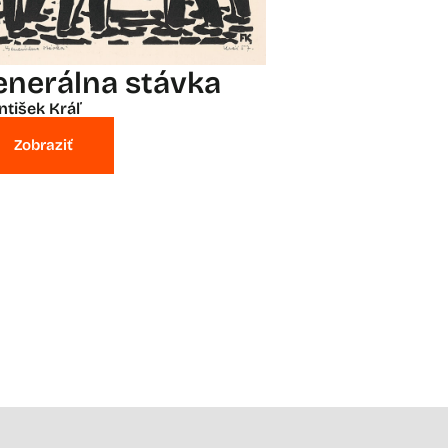
enerálna stávka
ntišek Kráľ
Zobraziť