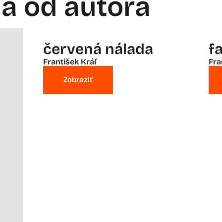
la od autora
červená nálada
fa
František Kráľ
Fra
Zobraziť