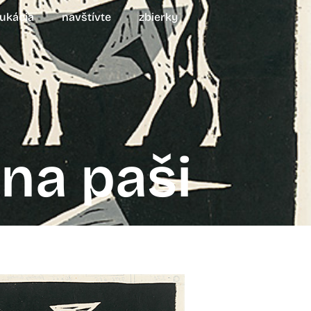
ukácia
navštívte
zbierky
na paši