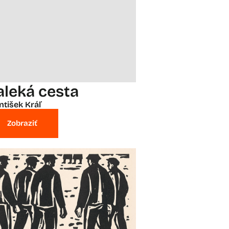
aleká cesta
ntišek Kráľ
Zobraziť