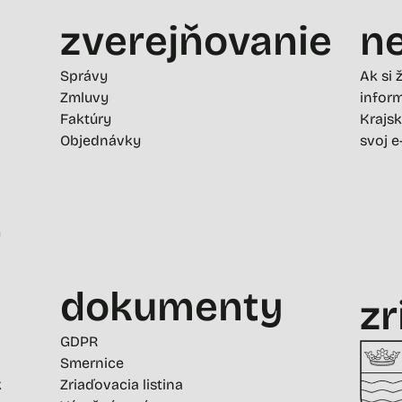
zverejňovanie
ne
Správy
Ak si 
Zmluvy
inform
Faktúry
Krajsk
Objednávky
svoj e
-
dokumenty
zr
GDPR
Smernice
k
Zriaďovacia listina