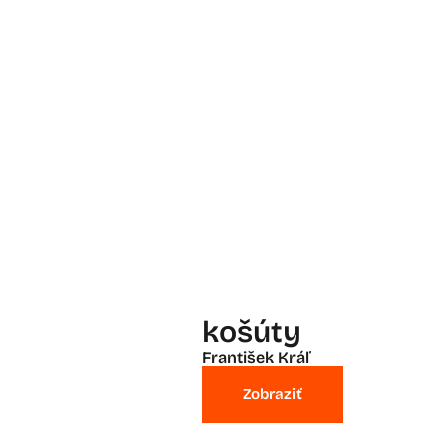
košúty
František Kráľ
Zobraziť