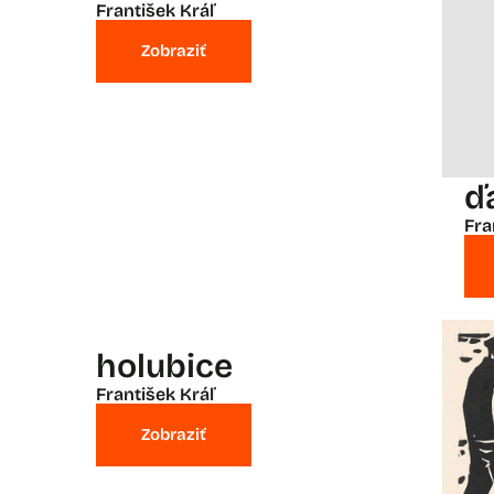
František Kráľ
Zobraziť
ď
Fra
holubice
František Kráľ
Zobraziť