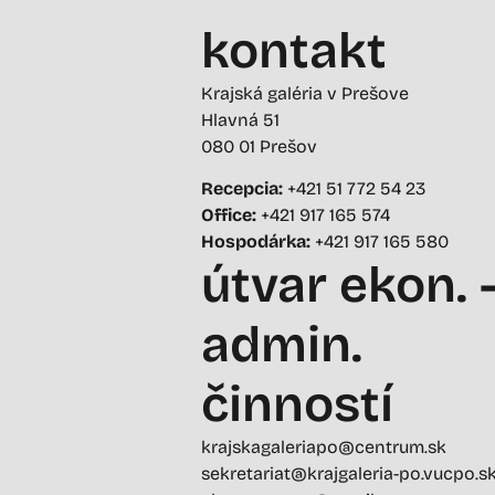
kontakt
Krajská galéria v Prešove
Hlavná 51
080 01 Prešov
Recepcia:
+421 51 772 54 23
Office:
+421 917 165 574
Hospodárka:
+421 917 165 580
útvar ekon. 
admin.
činností
krajskagaleriapo@centrum.sk
sekretariat@krajgaleria-po.vucpo.s