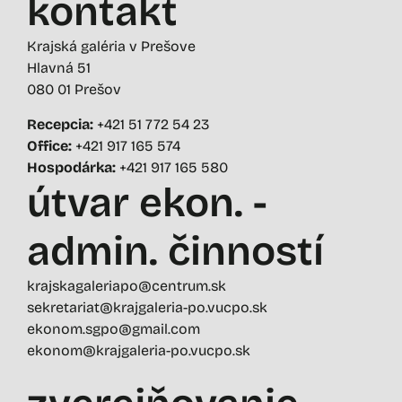
kontakt
Krajská galéria v Prešove
Hlavná 51
080 01 Prešov
Recepcia:
+421 51 772 54 23
Office:
+421 917 165 574
Hospodárka:
+421 917 165 580
útvar ekon. -
admin. činností
krajskagaleriapo@centrum.sk
sekretariat@krajgaleria-po.vucpo.sk
ekonom.sgpo@gmail.com
ekonom@krajgaleria-po.vucpo.sk