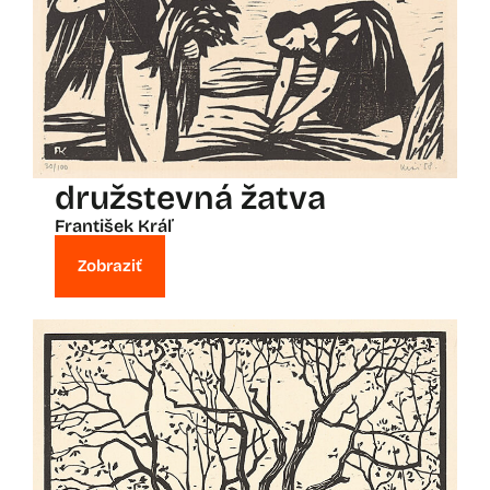
družstevná žatva
František Kráľ
Zobraziť