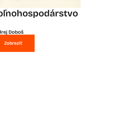
oľnohospodárstvo
rej Doboš
Zobraziť