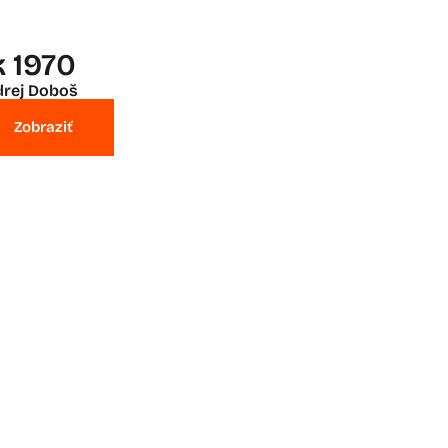
k 1970
rej Doboš
Zobraziť