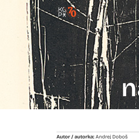
n
Autor / autorka:
Andrej Doboš