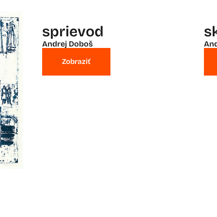
sprievod
s
Andrej Doboš
And
Zobraziť