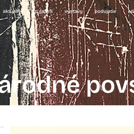
aktuality
o galérii
výstavy
podujatie
ed
árodné povs