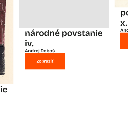
p
x.
And
národné povstanie
iv.
Andrej Doboš
Zobraziť
ie