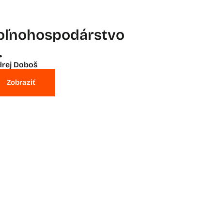
oľnohospodárstvo
.
rej Doboš
Zobraziť