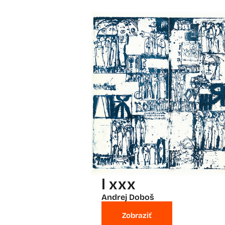
l xxx
Andrej Doboš
Zobraziť