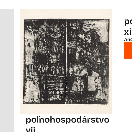
p
xi
And
poľnohospodárstvo
vii.