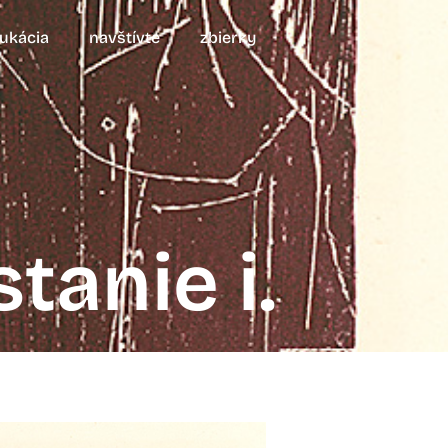
ukácia
navštívte
zbierky
tanie i.