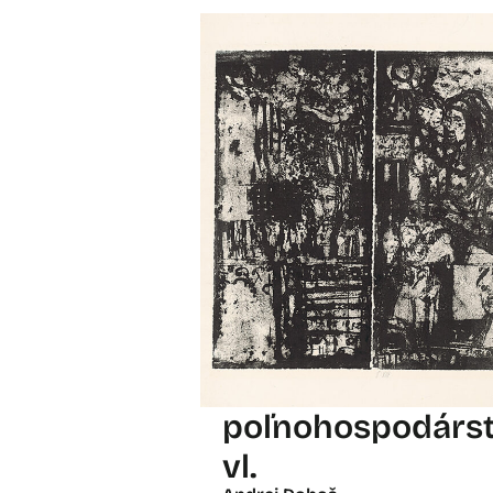
poľnohospodárs
vl.