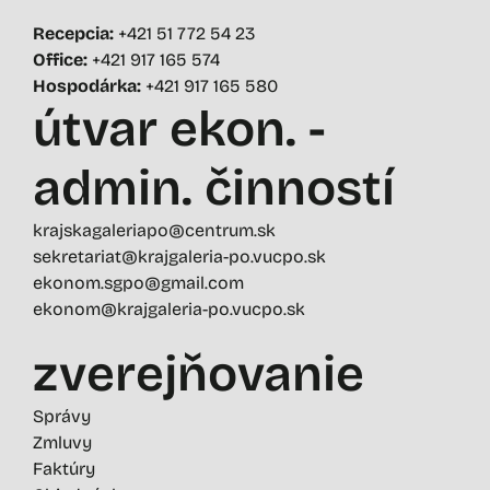
Recepcia:
+421 51 772 54 23
Office:
+421 917 165 574
Hospodárka:
+421 917 165 580
útvar ekon. -
admin. činností
krajskagaleriapo@centrum.sk
sekretariat@krajgaleria-po.vucpo.sk
ekonom.sgpo@gmail.com
ekonom@krajgaleria-po.vucpo.sk
zverejňovanie
Správy
Zmluvy
Faktúry