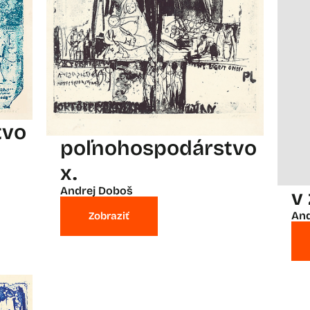
tvo
poľnohospodárstvo
x.
Andrej Doboš
v
And
Zobraziť