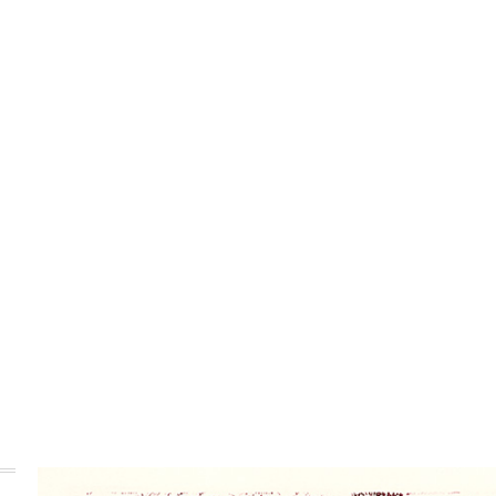
aktuality
o galérii
výstavy
podujatie
ed
rodné povst