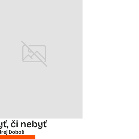
yť, či nebyť
rej Doboš