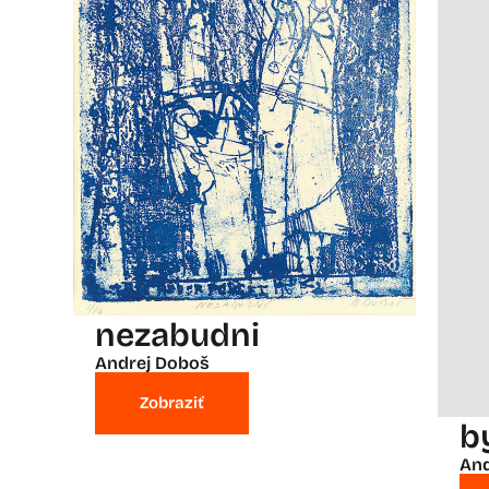
nezabudni
Andrej Doboš
Zobraziť
b
And