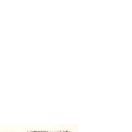
ukácia
navštívte
zbierky
anie iv.