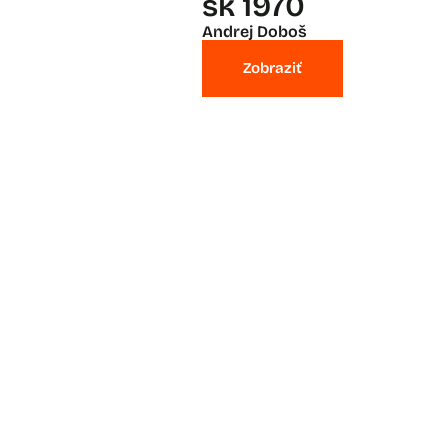
sk 1970
Andrej Doboš
Zobraziť