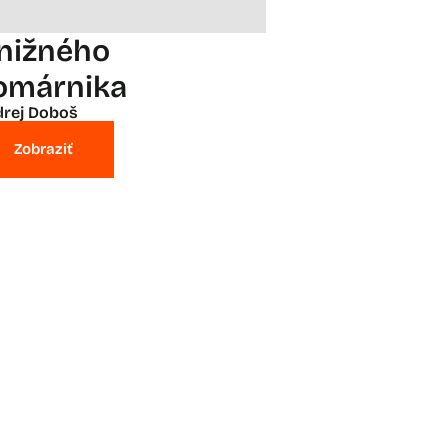
 nižného
omárnika
rej Doboš
Zobraziť