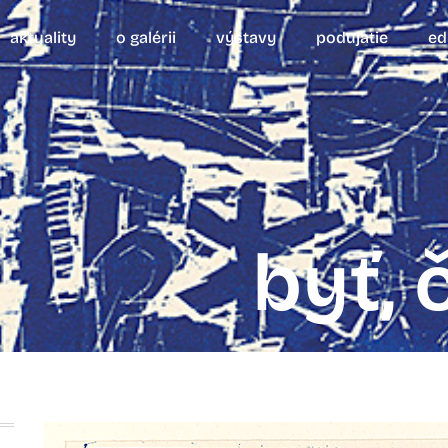
aktuality
o galérii
výstavy
podujatie
ed
byť, 