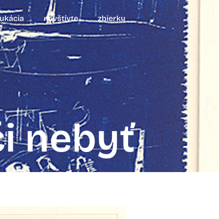
ukácia
navštívte
zbierky
či nebyť