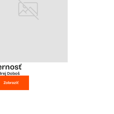
ernosť
rej Doboš
Zobraziť