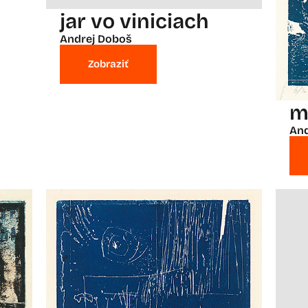
jar vo viniciach
Andrej Doboš
Zobraziť
m
And