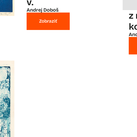
v.
Andrej Doboš
z
Zobraziť
k
And