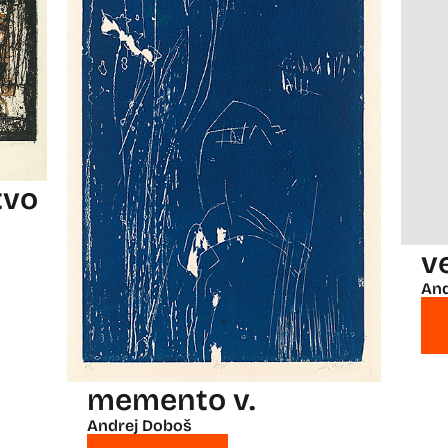
tvo
v
And
memento v.
Andrej Doboš