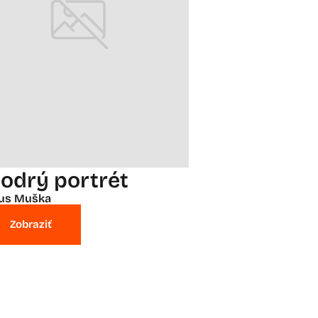
odrý portrét
ius Muška
Zobraziť