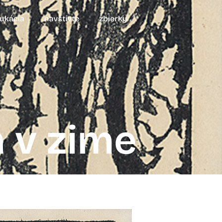
ukácia
navštívte
zbierky
a v zime