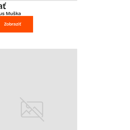
ať
ius Muška
Zobraziť