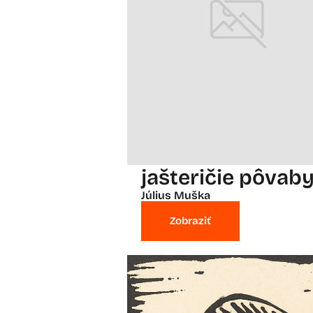
jašteričie pôvab
Július Muška
Zobraziť