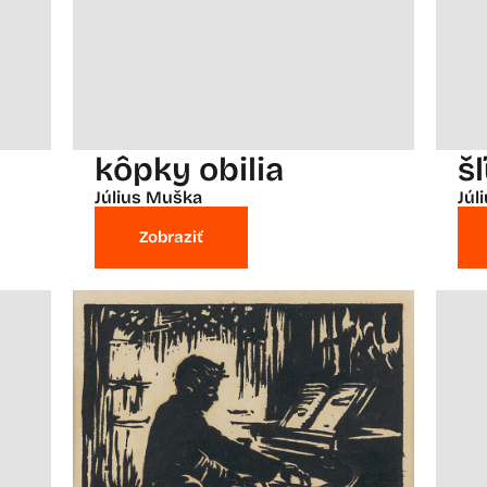
kôpky obilia
š
Július Muška
Júl
Zobraziť