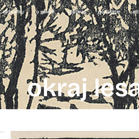
aktuality
o galérii
výstavy
podujatie
ed
okraj les