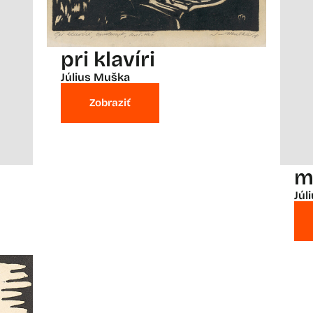
pri klavíri
Július Muška
Zobraziť
y
m
Júl