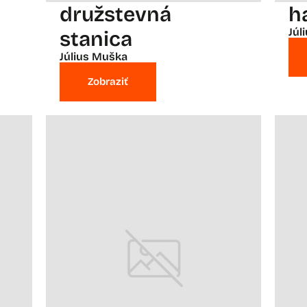
družstevná
h
Júl
stanica
Július Muška
Zobraziť