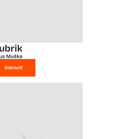
ľubrik
ius Muška
Zobraziť