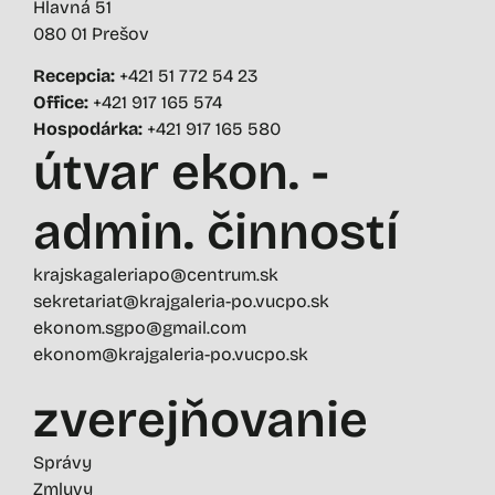
Hlavná 51
080 01 Prešov
Recepcia:
+421 51 772 54 23
Office:
+421 917 165 574
Hospodárka:
+421 917 165 580
útvar ekon. -
admin. činností
krajskagaleriapo@centrum.sk
sekretariat@krajgaleria-po.vucpo.sk
ekonom.sgpo@gmail.com
ekonom@krajgaleria-po.vucpo.sk
zverejňovanie
Správy
Zmluvy