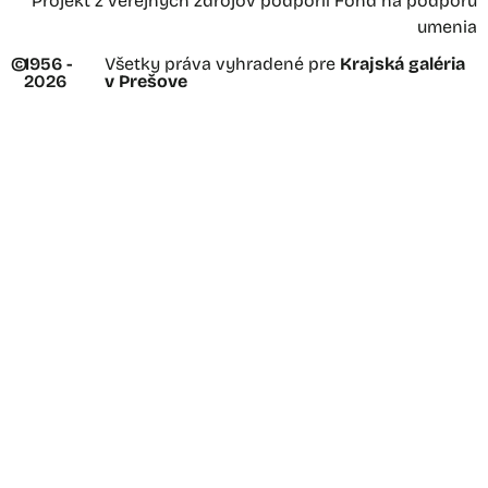
Projekt z verejných zdrojov podporil Fond na podporu
umenia
©
1956 -
Všetky práva vyhradené pre
Krajská galéria
2026
v Prešove