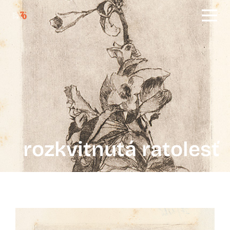
rozkvitnutá ratolesť