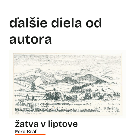
ďalšie diela od
autora
žatva v liptove
Fero Kráľ