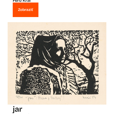
Fero Kráľ
Zobraziť
jar