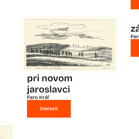
z
Fer
pri novom
jaroslavci
Fero Kráľ
Zobraziť