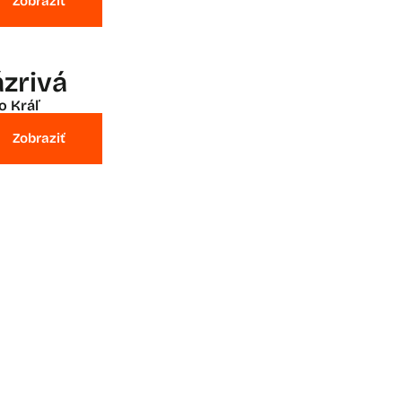
Zobraziť
ázrivá
o Kráľ
Zobraziť