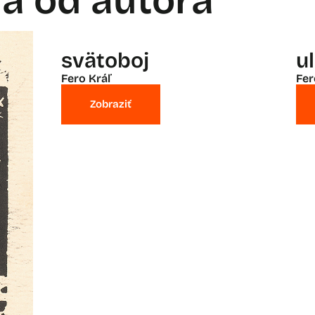
la od autora
svätoboj
ul
Fero Kráľ
Fer
Zobraziť