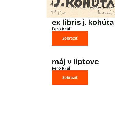
ex libris j. kohúta
Fero Kráľ
Zobraziť
máj v liptove
Fero Kráľ
Zobraziť