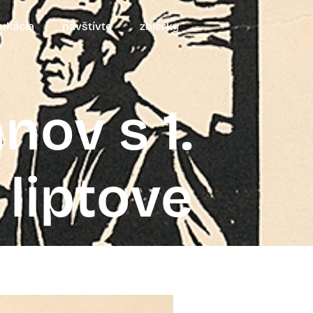
ukácia
navštívte
zbierky
nov s 1.
 liptove