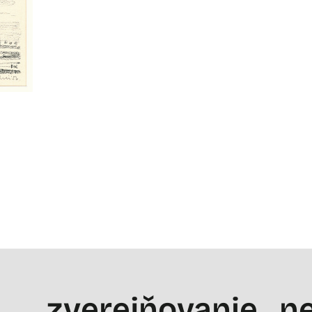
zverejňovanie
ne