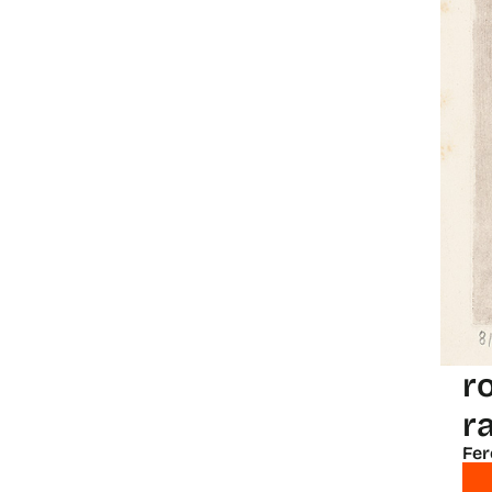
r
r
Fer