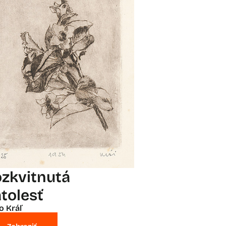
ozkvitnutá
atolesť
o Kráľ