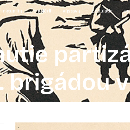
aktuality
o galérii
výstavy
podujatie
ed
nutie partizá
. brigádou v