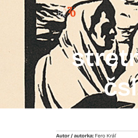
stret
čsl
Autor / autorka:
Fero Kráľ